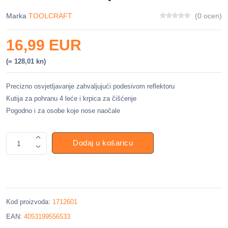
Marka
TOOLCRAFT
(0 ocen)
16,99 EUR
(= 128,01 kn)
Precizno osvjetljavanje zahvaljujući podesivom reflektoru
Kutija za pohranu 4 leće i krpica za čišćenje
Pogodno i za osobe koje nose naočale
Dodaj u košaricu
1
Kod proizvoda:
1712601
EAN:
4053199556533