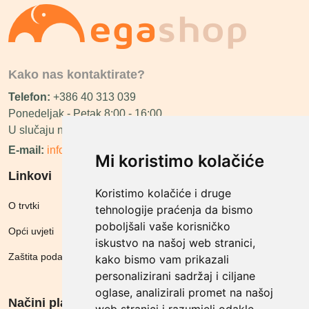
Kako nas kontaktirate?
Telefon:
+386 40 313 039
Ponedeljak - Petak 8:00 - 16:00
U slučaju neraspoloživosti ćemo vas nazvati.
E-mail:
info@megashop.hr
Mi koristimo kolačiće
Linkovi
Koristimo kolačiće i druge
O trvtki
tehnologije praćenja da bismo
poboljšali vaše korisničko
Opći uvjeti
iskustvo na našoj web stranici,
Zaštita podataka
kako bismo vam prikazali
personalizirani sadržaj i ciljane
oglase, analizirali promet na našoj
Načini plačanja