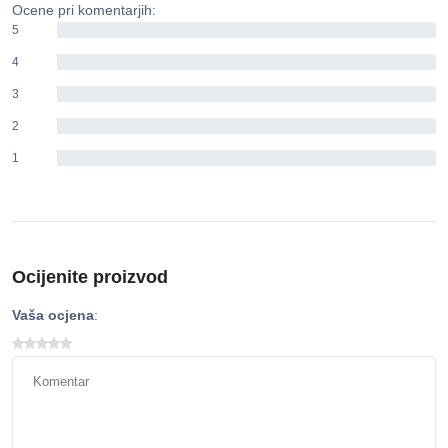
Ocene pri komentarjih:
5
0%
4
0%
3
0%
2
0%
1
0%
Ocijenite proizvod
Vaša ocjena
: