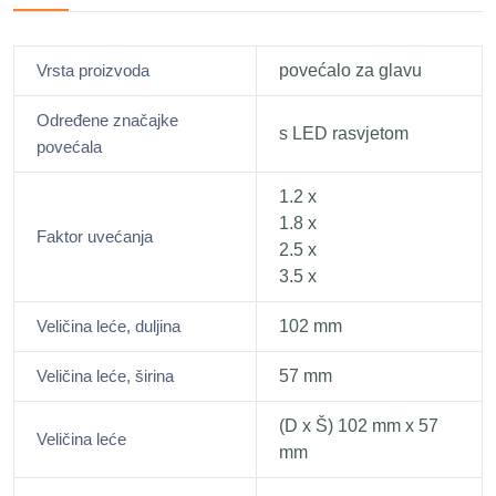
Vrsta proizvoda
povećalo za glavu
Određene značajke
s LED rasvjetom
povećala
1.2 x
1.8 x
Faktor uvećanja
2.5 x
3.5 x
Veličina leće, duljina
102 mm
Veličina leće, širina
57 mm
(D x Š) 102 mm x 57
Veličina leće
mm