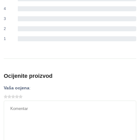
4
0%
3
0%
2
0%
1
0%
Ocijenite proizvod
Vaša ocjena
: