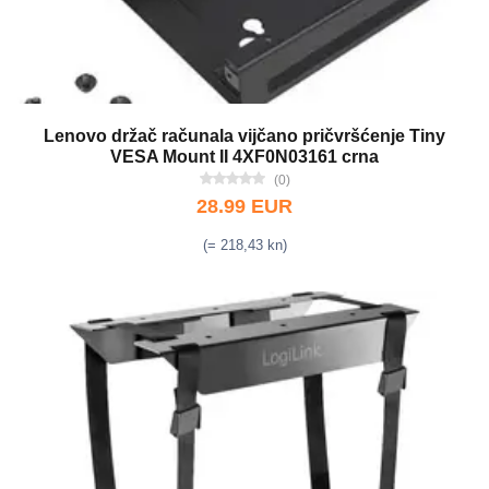
Lenovo držač računala vijčano pričvršćenje Tiny
VESA Mount II 4XF0N03161 crna
(0)
28.99 EUR
(= 218,43 kn)