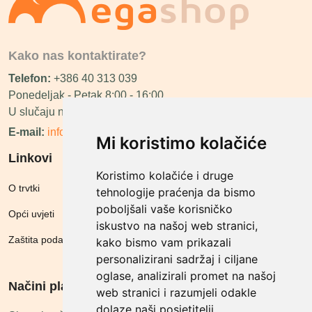
Kako nas kontaktirate?
Telefon:
+386 40 313 039
Ponedeljak - Petak 8:00 - 16:00
U slučaju neraspoloživosti ćemo vas nazvati.
E-mail:
info@megashop.hr
Mi koristimo kolačiće
Linkovi
Koristimo kolačiće i druge
O trvtki
tehnologije praćenja da bismo
poboljšali vaše korisničko
Opći uvjeti
iskustvo na našoj web stranici,
Zaštita podataka
kako bismo vam prikazali
personalizirani sadržaj i ciljane
oglase, analizirali promet na našoj
Načini plačanja
web stranici i razumjeli odakle
dolaze naši posjetitelji.