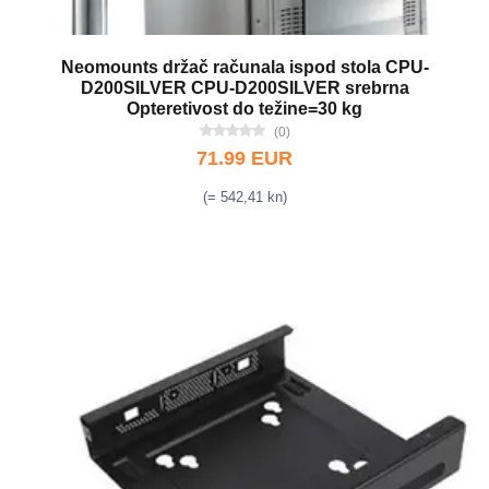
Neomounts držač računala ispod stola CPU-
D200SILVER CPU-D200SILVER srebrna
Opteretivost do težine=30 kg
(0)
71.99 EUR
(= 542,41 kn)