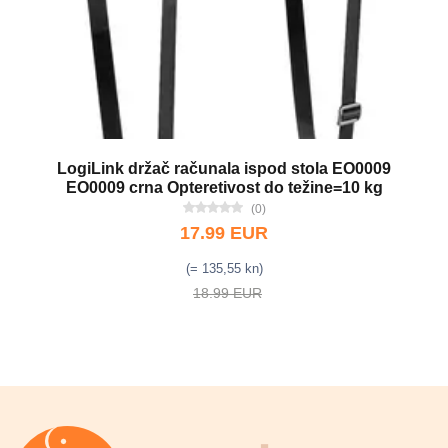
LogiLink držač računala ispod stola EO0009
EO0009 crna Opteretivost do težine=10 kg
(0)
17.99 EUR
(= 135,55 kn)
18.99 EUR