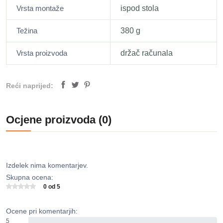
Vrsta montaže
ispod stola
Težina
380 g
Vrsta proizvoda
držač računala
Reći naprijed:
Ocjene proizvoda (0)
Izdelek nima komentarjev.
Skupna ocena:
0 od 5
Ocene pri komentarjih:
5
0%