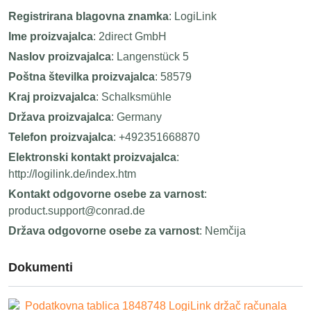
Registrirana blagovna znamka
: LogiLink
Ime proizvajalca
: 2direct GmbH
Naslov proizvajalca
: Langenstück 5
Poštna številka proizvajalca
: 58579
Kraj proizvajalca
: Schalksmühle
Država proizvajalca
: Germany
Telefon proizvajalca
: +492351668870
Elektronski kontakt proizvajalca
:
http://logilink.de/index.htm
Kontakt odgovorne osebe za varnost
:
product.support@conrad.de
Država odgovorne osebe za varnost
: Nemčija
Dokumenti
Podatkovna tablica 1848748 LogiLink držač računala