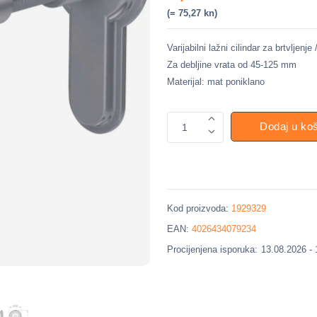
(= 75,27 kn)
Varijabilni lažni cilindar za brtvljenj
Za debljine vrata od 45-125 mm
Materijal: mat poniklano
Dodaj u ko
1
Kod proizvoda:
1929329
EAN:
4026434079234
Procijenjena isporuka:
13.08.2026 -