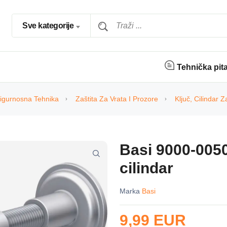
Sve kategorije
Tehnička pit
igurnosna Tehnika
Zaštita Za Vrata I Prozore
Ključ, Cilindar 
Basi 9000-0050 
cilindar
Marka
Basi
9,99 EUR