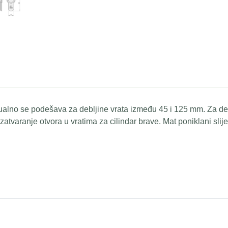
idualno se podešava za debljine vrata između 45 i 125 mm. Za de
 zatvaranje otvora u vratima za cilindar brave. Mat poniklani slij