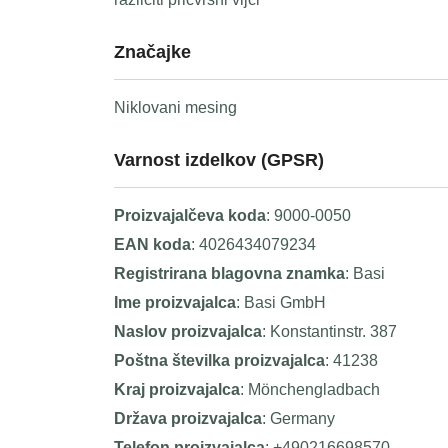
Značajke
Niklovani mesing
Varnost izdelkov (GPSR)
Proizvajalčeva koda
: 9000-0050
EAN koda
: 4026434079234
Registrirana blagovna znamka
: Basi
Ime proizvajalca
: Basi GmbH
Naslov proizvajalca
: Konstantinstr. 387
Poštna številka proizvajalca
: 41238
Kraj proizvajalca
: Mönchengladbach
Država proizvajalca
: Germany
Telefon proizvajalca
: +490216698570