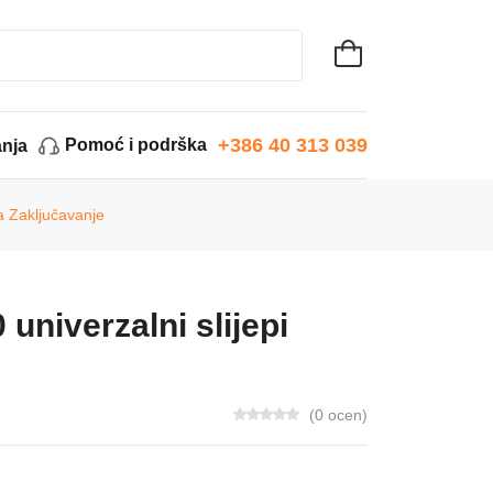
+386 40 313 039
Pomoć i podrška
anja
Za Zaključavanje
univerzalni slijepi
(0 ocen)