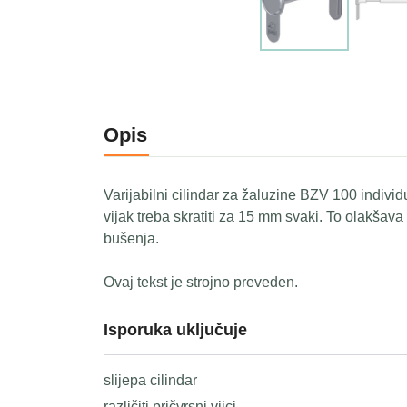
Opis
Varijabilni cilindar za žaluzine BZV 100 indiv
vijak treba skratiti za 15 mm svaki. To olakšava
bušenja.
Ovaj tekst je strojno preveden.
Isporuka uključuje
slijepa cilindar
različiti pričvrsni vijci