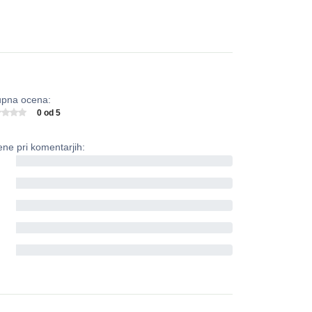
pna ocena:
0 od 5
ne pri komentarjih:
0%
0%
0%
0%
0%