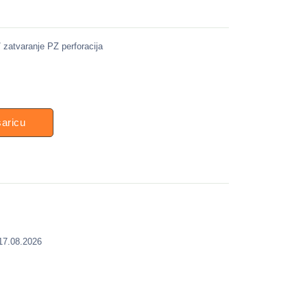
e / zatvaranje PZ perforacija
šaricu
 17.08.2026