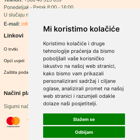
Ponedeljak - Petak 8:00 - 16:00
U slučaju neraspoloživosti ćemo vas nazvati.
E-mail:
info@megashop.hr
Mi koristimo kolačiće
Linkovi
Koristimo kolačiće i druge
O trvtki
tehnologije praćenja da bismo
poboljšali vaše korisničko
Opći uvjeti
iskustvo na našoj web stranici,
Zaštita podataka
kako bismo vam prikazali
personalizirani sadržaj i ciljane
oglase, analizirali promet na našoj
Načini plačanja
web stranici i razumjeli odakle
dolaze naši posjetitelji.
Sigurni načini plaćanja
Slažem se
Odbijam