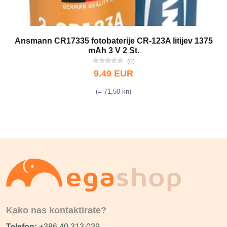
Ansmann CR17335 fotobaterije CR-123A litijev 1375
mAh 3 V 2 St.
(0)
9.49 EUR
(= 71,50 kn)
Kako nas kontaktirate?
Telefon:
+386 40 313 039