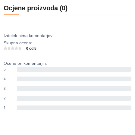
Ocjene proizvoda (0)
Izdelek nima komentarjev.
Skupna ocena:
0 od 5
Ocene pri komentarjih:
5
0%
4
0%
3
0%
2
0%
1
0%