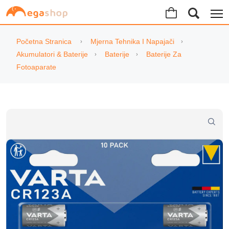
Početna Stranica
Mjerna Tehnika I Napajači
Akumulatori & Baterije
Baterije
Baterije Za
Fotoaparate