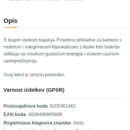
Opis
S dugim vijekom trajanja. Posebno prikladne za kamere s
motorom i integriranom bljeskalicom. Litijske foto baterije
odlikuju se visokom gustoćom energije i niskom razinom
samopražnjenja.
Ovaj tekst je strojno preveden.
Varnost izdelkov (GPSR)
Proizvajalčeva koda
: 6205301461
EAN koda
: 4008496995608
Registrirana blagovna znamka
: Varta