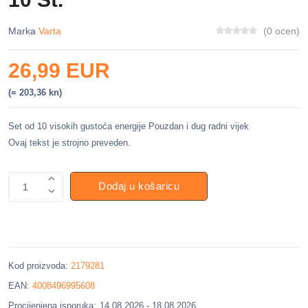
Marka
Varta
(0 ocen)
26,99 EUR
(= 203,36 kn)
Set od 10 visokih gustoća energije Pouzdan i dug radni vijek
Ovaj tekst je strojno preveden.
Dodaj u košaricu
1
Kod proizvoda:
2179281
EAN:
4008496995608
Procijenjena isporuka:
14.08.2026 - 18.08.2026