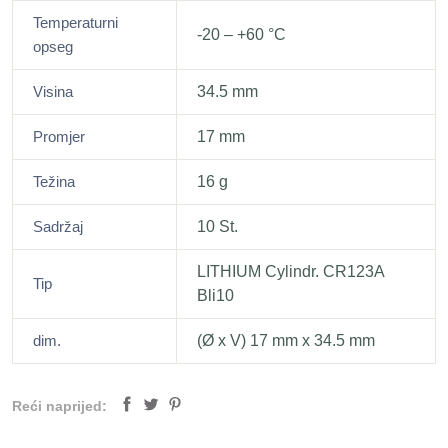
Temperaturni
-20 – +60 °C
opseg
Visina
34.5 mm
Promjer
17 mm
Težina
16 g
Sadržaj
10 St.
LITHIUM Cylindr. CR123A
Tip
Bli10
dim.
(Ø x V) 17 mm x 34.5 mm
Reći naprijed: