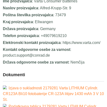
Ime proizvajalca
: Varta Consumer Batteries
Naslov proizvajalca
: Alfred-Krupp-Str. 9
Poštna številka proizvajalca
: 73479
Kraj proizvajalca
: Ellwangen
Država proizvajalca
: Germany
Telefon proizvajalca
: +49079619210
Elektronski kontakt proizvajalca
: https://www.varta.com/
Kontakt odgovorne osebe za varnost
:
product.support@conrad.de
Država odgovorne osebe za varnost
: Nemčija
Dokumenti
Izjava o sukladnosti 2179281 Varta LITHIUM Cylindr.
CR123A Bli10 fotobaterije CR-123A litijev 1430 mAh 3 V 10
St.
Podatkovna tablica 2179281 Varta LITHIUM Cylindr.