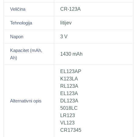
Veličina
CR-123A
Tehnologija
litijev
Napon
3 V
Kapacitet (mAh,
1430 mAh
Ah)
EL123AP
K123LA
RL123A
EL123A
Alternativni opis
DL123A
5018LC
LR123
VL123
CR17345