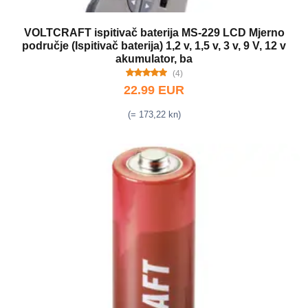
VOLTCRAFT ispitivač baterija MS-229 LCD Mjerno
područje (Ispitivač baterija) 1,2 v, 1,5 v, 3 v, 9 V, 12 v
akumulator, ba
(4)
22.99 EUR
(= 173,22 kn)