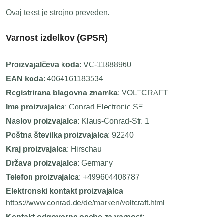
Ovaj tekst je strojno preveden.
Varnost izdelkov (GPSR)
Proizvajalčeva koda
: VC-11888960
EAN koda
: 4064161183534
Registrirana blagovna znamka
: VOLTCRAFT
Ime proizvajalca
: Conrad Electronic SE
Naslov proizvajalca
: Klaus-Conrad-Str. 1
Poštna številka proizvajalca
: 92240
Kraj proizvajalca
: Hirschau
Država proizvajalca
: Germany
Telefon proizvajalca
: +499604408787
Elektronski kontakt proizvajalca
:
https://www.conrad.de/de/marken/voltcraft.html
Kontakt odgovorne osebe za varnost
: