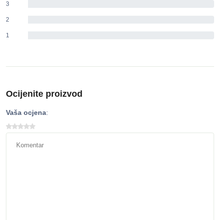
3
0%
2
0%
1
0%
Ocijenite proizvod
Vaša ocjena
: