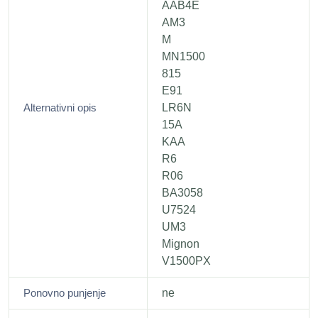
AAB4E
AM3
M
MN1500
815
E91
Alternativni opis
LR6N
15A
KAA
R6
R06
BA3058
U7524
UM3
Mignon
V1500PX
Ponovno punjenje
ne