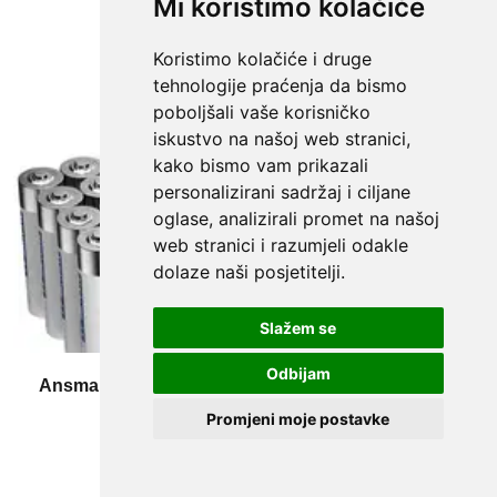
Mi koristimo kolačiće
Koristimo kolačiće i druge
tehnologije praćenja da bismo
poboljšali vaše korisničko
iskustvo na našoj web stranici,
kako bismo vam prikazali
personalizirani sadržaj i ciljane
oglase, analizirali promet na našoj
web stranici i razumjeli odakle
dolaze naši posjetitelji.
Slažem se
Odbijam
Ansmann mignon (AA) baterija alkalno-manganov
1.5 V 40 St.
Promjeni moje postavke
(0)
14.99 EUR
(= 112,94 kn)