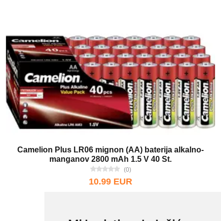
Camelion Plus LR06 mignon (AA) baterija alkalno-
manganov 2800 mAh 1.5 V 40 St.
(0)
10.99 EUR
(= 82,80 kn)