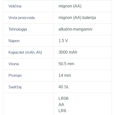
Veličina
mignon (AA)
Vrsta proizvoda
mignon (AA) baterija
Tehnologija
alkalno-manganov
Napon
1.5 V
Kapacitet (mAh, Ah)
3000 mAh
Visina
50.5 mm
Promjer
14 mm
Sadržaj
40 St.
LR06
AA
LR6