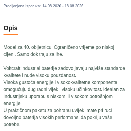
Procijenjena isporuka:
14.08.2026 - 18.08.2026
Opis
Model za 40. obljetnicu. Ograničeno vrijeme po niskoj
cijeni. Samo dok traju zalihe.
Voltcraft Industrial baterije zadovoljavaju najviše standarde
kvalitete i nude visoku pouzdanost.
Visoka gustoća energije i visokokvalitetne komponente
omogućuju dug radni vijek i visoku učinkovitost. Idealan za
industrijsku uporabu s niskom ili visokom potrošnjom
energije.
U praktičnom paketu za pohranu uvijek imate pri ruci
dovoljno baterija visokih performansi da pokriju vaše
potrebe.