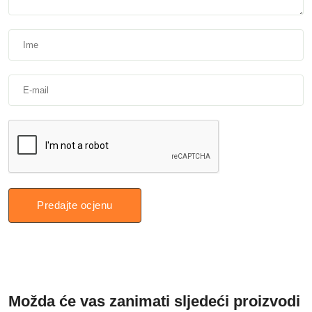
Predajte ocjenu
Možda će vas zanimati sljedeći proizvodi