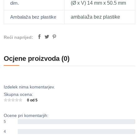
dim.
(Ø x V) 14 mm x 50.5 mm
Ambalaža bez plastike
ambalaža bez plastike
Reći naprijed:
Ocjene proizvoda (0)
Izdelek nima komentarjev.
Skupna ocena:
0 od 5
Ocene pri komentarjih:
5
0%
4
0%