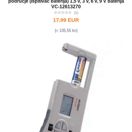
područje (Ispitivač baterija) 1,5 v, 3 v, 6 v, 9 V baterija
VC-12613270
(0)
17.99 EUR
(= 135,55 kn)