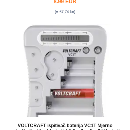
8.99 EUR
(= 67,74 kn)
VOLTCRAFT ispitivač baterija VC1T Mjerno