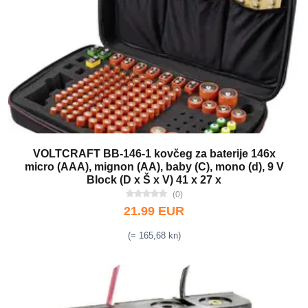
VOLTCRAFT BB-146-1 kovčeg za baterije 146x
micro (AAA), mignon (AA), baby (C), mono (d), 9 V
Block (D x Š x V) 41 x 27 x
(0)
21.99 EUR
(= 165,68 kn)