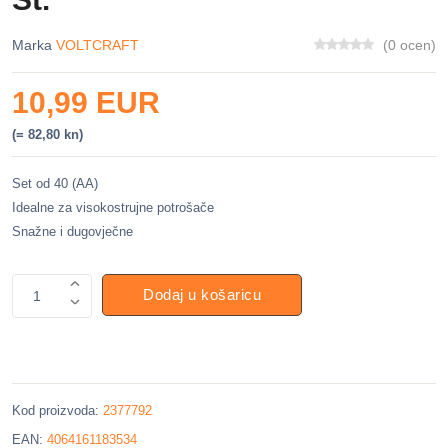
Marka
VOLTCRAFT
(0 ocen)
10,99 EUR
(= 82,80 kn)
Set od 40 (AA)
Idealne za visokostrujne potrošače
Snažne i dugovječne
Dodaj u košaricu
1
Kod proizvoda:
2377792
EAN:
4064161183534