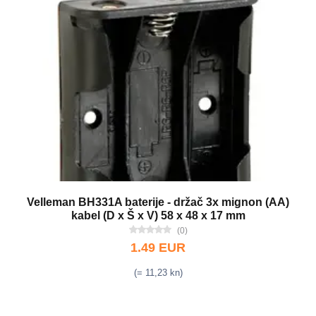
Velleman BH331A baterije - držač 3x mignon (AA)
kabel (D x Š x V) 58 x 48 x 17 mm
(0)
1.49 EUR
(= 11,23 kn)