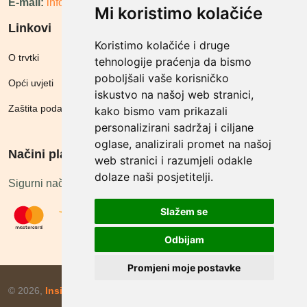
E-mail:
info@megashop.hr
Mi koristimo kolačiće
Linkovi
Koristimo kolačiće i druge
O trvtki
tehnologije praćenja da bismo
poboljšali vaše korisničko
Opći uvjeti
iskustvo na našoj web stranici,
Zaštita podataka
kako bismo vam prikazali
personalizirani sadržaj i ciljane
oglase, analizirali promet na našoj
Načini plačanja
web stranici i razumjeli odakle
dolaze naši posjetitelji.
Sigurni načini plaćanja
Slažem se
Odbijam
Promjeni moje postavke
© 2026,
Insist d.o.o.