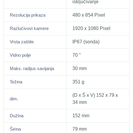
isključivanje
Rezolucija prikaza
480 x 854 Pixel
Razlučivost kamere
1920 x 1080 Pixel
Vrsta zaštite
IP67 (sonda)
Vidno polje
70 °
Maks. radijus savijanja
30 mm
Težina
351 g
(D x Š x V) 152 x 79 x
dim.
34 mm
Dužina
152 mm
Širina
79 mm