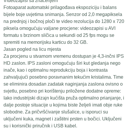
Videozapisi sa značenjem
Fotoaparat automatski prilagođava ekspoziciju i balans
bijele boje uvjetima snimanja. Senzor od 2,0 megapiksela
na prednjoj i bočnoj ploči te video rezolucija do 1280 x 720
piksela omogućuju valjane procjene: videozapisi u AVI
formatu s brzinom sličica u sekundi od 25 fps mogu se
spremiti na memorijsku karticu do 32 GB.
Jasan pogled na licu mjesta
Za procjenu u stvarnom vremenu dostupan je 4,3-inčni IPS
HD zaslon. IPS zasloni omogućuju širi kut gledanja nego
inače, kao i optimalnu reprodukciju boja i kontrasta
zahvaljujući posebno poravnanim tekućim kristalima. Time
se eliminira dosadan zadatak naginjanja zaslona ovisno o
svjetlu, posebno pri korištenju priložene dodatne opreme:
Iako industrijski dizajn kućišta pruža optimalno prianjanje, i
dalje postoje situacije u kojima biste željeli imati obje ruke
slobodne. Za pričvršćivanje slušalice, u isporuci su
uključeni kuka, magnet i zaštitni prsten u bočici. Uključeni
su i korisnički priručnik i USB kabel.