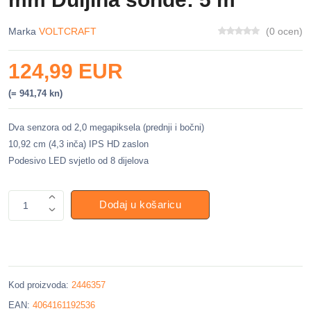
Marka
VOLTCRAFT
(0 ocen)
124,99 EUR
(= 941,74 kn)
Dva senzora od 2,0 megapiksela (prednji i bočni)
10,92 cm (4,3 inča) IPS HD zaslon
Podesivo LED svjetlo od 8 dijelova
Dodaj u košaricu
1
Kod proizvoda:
2446357
EAN:
4064161192536