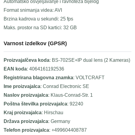
Automatsko osvjeljavanje i ravnoteža bijelog
Format snimanja videa: AVI
Brzina kadrova u sekundi: 25 fps
Maks. prostor na SD kartici: 32 GB
Varnost izdelkov (GPSR)
Proizvajalčeva koda
: BS-702SE+IP dual lens (2 Kameras)
EAN koda
: 4064161192536
Registrirana blagovna znamka
: VOLTCRAFT
Ime proizvajalca
: Conrad Electronic SE
Naslov proizvajalca
: Klaus-Conrad-Str. 1
Poštna številka proizvajalca
: 92240
Kraj proizvajalca
: Hirschau
Država proizvajalca
: Germany
Telefon proizvajalca
: +499604408787