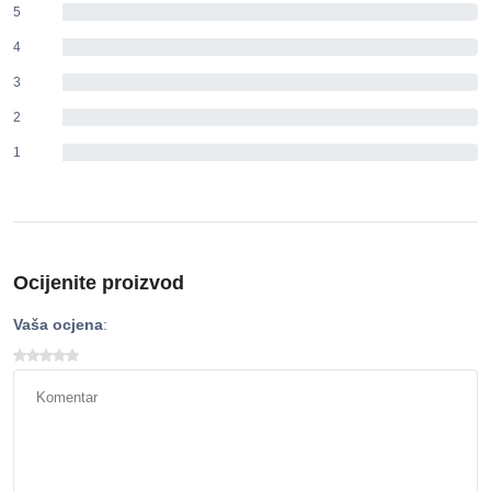
5
0%
4
0%
3
0%
2
0%
1
0%
Ocijenite proizvod
Vaša ocjena
: