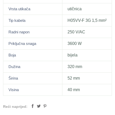
Vrsta utikača
utičnica
Tip kabela
H05VV-F 3G 1,5 mm²
Radni napon
250 V/AC
Priključna snaga
3600 W
Boja
bijela
Dužina
320 mm
Širina
52 mm
Visina
40 mm
Reći naprijed: