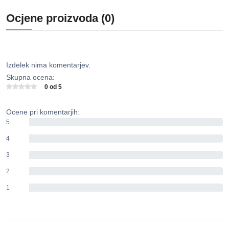
Ocjene proizvoda (0)
Izdelek nima komentarjev.
Skupna ocena:
0 od 5
Ocene pri komentarjih:
5
0%
4
0%
3
0%
2
0%
1
0%