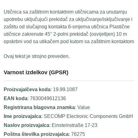
Utičnica sa zaštitnim kontaktnim utičnicama za unutarnju
upotrebu uključujući prekidač za uključivanje/isključivanje i
zaštitu od slučajnog kontakta 6-smjerna utičnica Plastične
utičnice zakrenute 45° 2-polni prekidač (osvijetljen) 10 m
opskrbni vod sa utikačem pod kutom sa zaštitnim kontaktom
Ovaj tekst je strojno preveden.
Varnost izdelkov (GPSR)
Proizvajalčeva koda
: 19.99.1087
EAN koda
: 7630049612136
Registrirana blagovna znamka
: Value
Ime proizvajalca
: SECOMP Electronic Components GmbH
Naslov proizvajalca
: Einsteinstraße 17-23
Poštna številka proizvajalca
: 76275