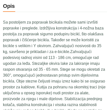
Opis
Sa postoljem za popravak bicikala možete sami izvršiti
popravke i preglede. Izdržljiva konstrukcija i 4-nožna baza
postolja za popravak sigurno podupiru bicikl, što olakšava
popravak i čišćenje bicikla. Također se može koristiti za
bicikle s velikim i Y okvirom. Zahvaljujući nosivosti do 35
kg, savršeno je prikladan i za e-bicikle.Zahvaljujući
podesivoj radnoj visini od 113 - 186 cm, omogućuje rad
ugodan za leđa. Stezaljke okvira lake za lakiranje imaju
raspon otvaranja od 35 - 65 mm. Stege se mogu okretati za
360°, omogućujući jednostavan pristup svim dijelovima
bicikla. Obje stezne čeljusti imaju izrez kako bi se osigurao
prostor za kablove. Kutija za pohranu na okomitoj traci (nije
uključena u opseg isporuke) nudi prostor za alate,
proizvode za njegu i male dijelove. Stabilizacija prednjeg
kotača, stabilna konstrukcija i visoka razina stabilnosti