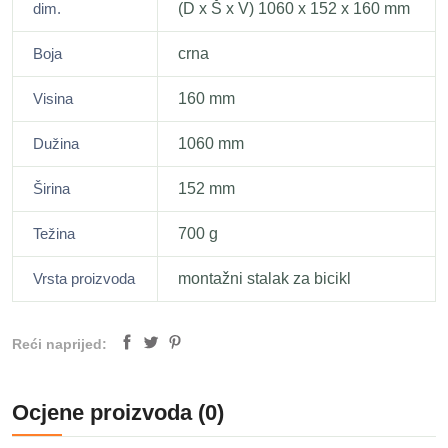
dim.
(D x Š x V) 1060 x 152 x 160 mm
Boja
crna
Visina
160 mm
Dužina
1060 mm
Širina
152 mm
Težina
700 g
Vrsta proizvoda
montažni stalak za bicikl
Reći naprijed:
Ocjene proizvoda (0)