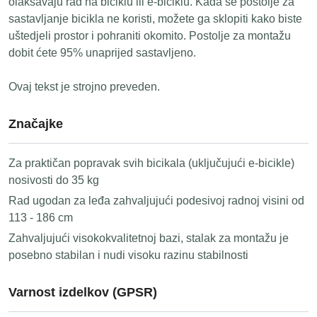
olakšavaju rad na biciklu ili e-biciklu. Kada se postolje za
sastavljanje bicikla ne koristi, možete ga sklopiti kako biste
uštedjeli prostor i pohraniti okomito. Postolje za montažu
dobit ćete 95% unaprijed sastavljeno.
Ovaj tekst je strojno preveden.
Značajke
Za praktičan popravak svih bicikala (uključujući e-bicikle)
nosivosti do 35 kg
Rad ugodan za leđa zahvaljujući podesivoj radnoj visini od
113 - 186 cm
Zahvaljujući visokokvalitetnoj bazi, stalak za montažu je
posebno stabilan i nudi visoku razinu stabilnosti
Varnost izdelkov (GPSR)