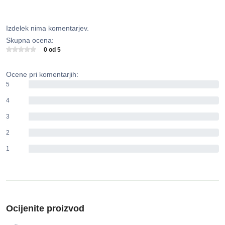
Izdelek nima komentarjev.
Skupna ocena:
0 od 5
Ocene pri komentarjih:
5
0%
4
0%
3
0%
2
0%
1
0%
Ocijenite proizvod