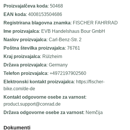
Proizvajalčeva koda
: 50468
EAN koda
: 4008153504686
Registrirana blagovna znamka
: FISCHER FAHRRAD
Ime proizvajalca
: EVB Handelshaus Bour GmbH
Naslov proizvajalca
: Carl-Benz-Str. 2
Poštna številka proizvajalca
: 76761
Kraj proizvajalca
: Rülzheim
Država proizvajalca
: Germany
Telefon proizvajalca
: +4972197902560
Elektronski kontakt proizvajalca
: https://fischer-
bike.com/de-de
Kontakt odgovorne osebe za varnost
:
product.support@conrad.de
Država odgovorne osebe za varnost
: Nemčija
Dokumenti