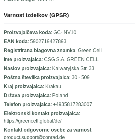
Varnost izdelkov (GPSR)
Proizvajalčeva koda
: GC-INV10
EAN koda
: 5902719427893
Registrirana blagovna znamka
: Green Cell
Ime proizvajalca
: CSG S.A. GREEN CELL
Naslov proizvajalca
: Kalwaryjska Str. 33
Poštna številka proizvajalca
: 30 - 509
Kraj proizvajalca
: Krakau
Država proizvajalca
: Poland
Telefon proizvajalca
: +4935817283007
Elektronski kontakt proizvajalca
:
https://greencell.global/de/
Kontakt odgovorne osebe za varnost
:
product.support@conrad.de