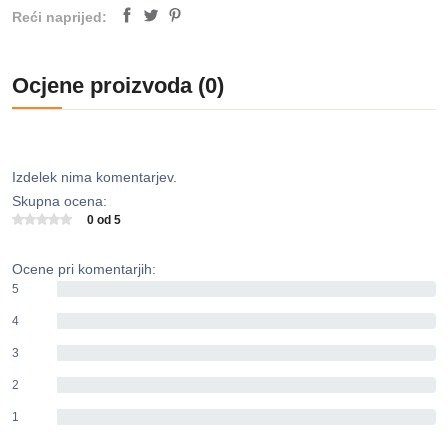
Reći naprijed:
Ocjene proizvoda (0)
Izdelek nima komentarjev.
Skupna ocena:
0 od 5
Ocene pri komentarjih:
5
0%
4
0%
3
0%
2
0%
1
0%