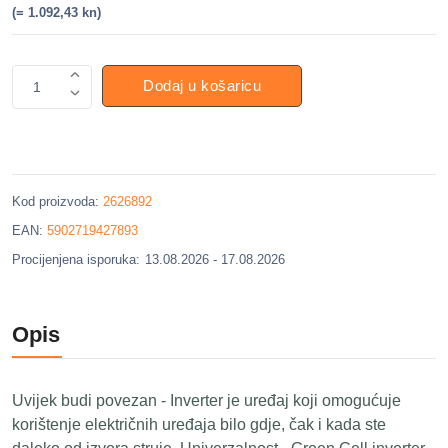
(= 1.092,43 kn)
Dodaj u košaricu
1
Kod proizvoda:
2626892
EAN:
5902719427893
Procijenjena isporuka:
13.08.2026 - 17.08.2026
Opis
Uvijek budi povezan - Inverter je uređaj koji omogućuje
korištenje električnih uređaja bilo gdje, čak i kada ste