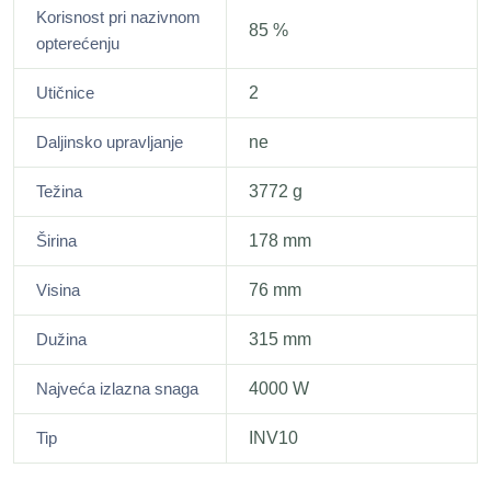
Korisnost pri nazivnom
85 %
opterećenju
Utičnice
2
Daljinsko upravljanje
ne
Težina
3772 g
Širina
178 mm
Visina
76 mm
Dužina
315 mm
Najveća izlazna snaga
4000 W
Tip
INV10