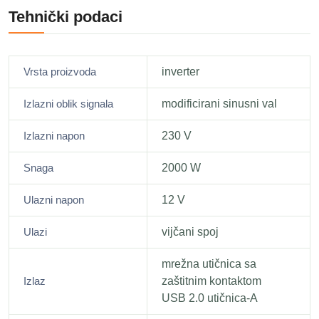
Tehnički podaci
Vrsta proizvoda
inverter
Izlazni oblik signala
modificirani sinusni val
Izlazni napon
230 V
Snaga
2000 W
Ulazni napon
12 V
Ulazi
vijčani spoj
mrežna utičnica sa
Izlaz
zaštitnim kontaktom
USB 2.0 utičnica-A