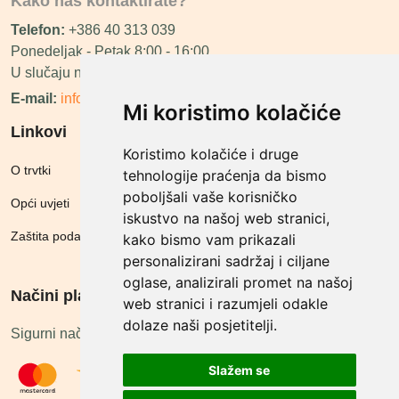
Kako nas kontaktirate?
Telefon:
+386 40 313 039
Ponedeljak - Petak 8:00 - 16:00
U slučaju neraspoloživosti ćemo vas nazvati.
E-mail:
info@megashop.hr
Mi koristimo kolačiće
Linkovi
Koristimo kolačiće i druge
O trvtki
tehnologije praćenja da bismo
poboljšali vaše korisničko
Opći uvjeti
iskustvo na našoj web stranici,
Zaštita podataka
kako bismo vam prikazali
personalizirani sadržaj i ciljane
oglase, analizirali promet na našoj
Načini plačanja
web stranici i razumjeli odakle
dolaze naši posjetitelji.
Sigurni načini plaćanja
Slažem se