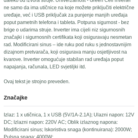
daleko od izvora struje. Univerzalnost - Green Cell inverter
ne samo da ima utičnice na koje možete priključiti električne
uređaje, već i USB priključak za punjenje manjih uređaja
poput pametnih telefona i tableta. Potpuna sigurnost - bez
brige o udarima struje. Inverter ima cijeli niz sigurnosnih
značajki i sigurnosnih certifikata koji osiguravaju nesmetan
rad. Modificirani sinus – ide ruku pod ruku s jednostavnijim
dizajnom pretvarača, koji osigurava manju osjetljivost na
kvarove. Inverter omogućuje stabilan rad uređaja poput
napajanja, računala, LED svjetiljki itd.
Ovaj tekst je strojno preveden.
Značajke
Izlaz: 1 x utičnica, 1 x USB (5V/1A-2.1A); Ulazni napon: 12V
DC; Izlazni napon: 220V AC; Oblik izlaznog napona:
Modificirani sinus; Iskoristiva snaga (kontinuirana): 2000W;
Pulsna snaga: 4000W;