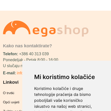
Kako nas kontaktirate?
Telefon:
+386 40 313 039
Ponedeljak - Petak 8:00 - 16:00
U slučaju neraspoloživosti ćemo vas nazvati.
E-mail:
info@megashop.hr
Mi koristimo kolačiće
Linkovi
Koristimo kolačiće i druge
O trvtki
tehnologije praćenja da bismo
poboljšali vaše korisničko
Opći uvjeti
iskustvo na našoj web stranici,