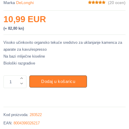
Marka
DeLonghi
(20 ocen)
10,99 EUR
(= 82,80 kn)
Visoko učinkovito organsko tekuće sredstvo za uklanjanje kamenca za
aparate za kavu/espresso
Na bazi mliječne kiseline
Biološki razgradive
Dodaj u košaricu
1
Kod proizvoda:
283522
EAN:
8004399326217