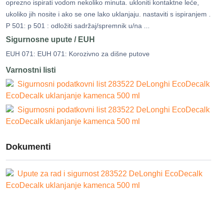
oprezno ispirati vodom nekoliko minuta. ukloniti kontaktne leće,
ukoliko jih nosite i ako se one lako uklanjaju. nastaviti s ispiranjem .
P 501: p 501 : odložiti sadržaj/spremnik u/na ...
Sigurnosne upute / EUH
EUH 071: EUH 071: Korozivno za dišne ​​putove
Varnostni listi
Sigurnosni podatkovni list 283522 DeLonghi EcoDecalk
EcoDecalk uklanjanje kamenca 500 ml
Sigurnosni podatkovni list 283522 DeLonghi EcoDecalk
EcoDecalk uklanjanje kamenca 500 ml
Dokumenti
Upute za rad i sigurnost 283522 DeLonghi EcoDecalk
EcoDecalk uklanjanje kamenca 500 ml