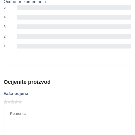
Ocene pri komentarjih:
5
0%
4
0%
3
0%
2
0%
1
0%
Ocijenite proizvod
Vaša ocjena
: