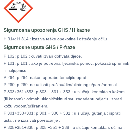
Sigurnosna upozorenja GHS / H kazne
H 314: H 314 : izaziva teške opekotine i oštećenje očiju
Sigurnosne upute GHS / P-fraze
P 102: p 102 : čuvati izvan dohvata djece.
P 101: p 101 : ako je potrebna liječniška pomoć, pokazati spremnik
ili naljepnicu.
P 264: p 264: nakon uporabe temeljito oprati...
P 260: p 260: ne udisati prašinu/dim/plin/maglu/pare/aerosol.
P 303+361+353: p 303 + 361 + 353 : u slučaju kontakta s kožom
(ili kosom) : odmah ukloniti/skinuti svu zagađenu odjeću. isprati
kožu vodom/tuširanjem.
P 301+330+331: p 301 + 330 + 331 : u slučaju gutanja : isprati
usta . ne izazivati ​​povraćanje .
P 305+351+338: p 305 +351 + 338 : u slučaju kontakta s očima :