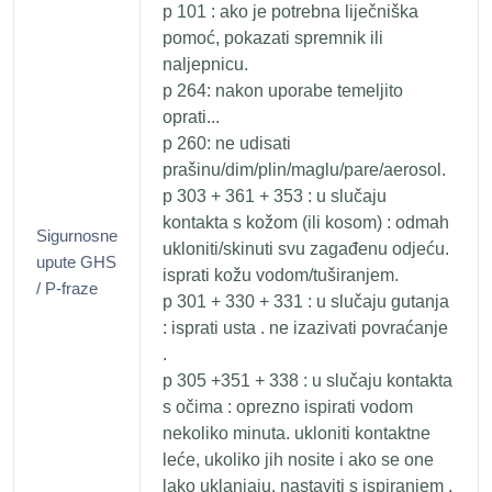
p 101 : ako je potrebna liječniška
pomoć, pokazati spremnik ili
naljepnicu.
p 264: nakon uporabe temeljito
oprati...
p 260: ne udisati
prašinu/dim/plin/maglu/pare/aerosol.
p 303 + 361 + 353 : u slučaju
kontakta s kožom (ili kosom) : odmah
Sigurnosne
ukloniti/skinuti svu zagađenu odjeću.
upute GHS
isprati kožu vodom/tuširanjem.
/ P-fraze
p 301 + 330 + 331 : u slučaju gutanja
: isprati usta . ne izazivati ​​povraćanje
.
p 305 +351 + 338 : u slučaju kontakta
s očima : oprezno ispirati vodom
nekoliko minuta. ukloniti kontaktne
leće, ukoliko jih nosite i ako se one
lako uklanjaju. nastaviti s ispiranjem .