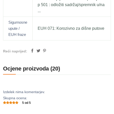
p 501 : odložiti sadržaj/spremnik u/na
...
Sigurnosne
upute /
EUH 071: Korozivno za dišne ​​putove
EUH fraze
Reći naprijed:
Ocjene proizvoda (20)
Izdelek nima komentarjev.
Skupna ocena:
5 od 5