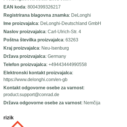
EAN koda
: 8004399326217
Registrirana blagovna znamka
: DeLonghi
Ime proizvajalca
: DeLonghi-Deutschland GmbH
Naslov proizvajalca
: Carl-Ulrich-Str. 4
Poštna številka proizvajalca
: 63263
Kraj proizvajalca
: Neu-Isenburg
Država proizvajalca
: Germany
Telefon proizvajalca
: +49443444990558
Elektronski kontakt proizvajalca
:
https://www.delonghi.com/en-gb
Kontakt odgovorne osebe za varnost
:
product.support@conrad.de
Država odgovorne osebe za varnost
: Nemčija
rizik