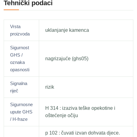
Tehnički podaci
Vrsta
uklanjanje kamenca
proizvoda
Sigurnost
GHS /
nagrizajuće (ghs05)
oznaka
opasnosti
Signalna
rizik
riječ
Sigurnosne
H 314 : izaziva teške opekotine i
upute GHS
oštećenje očiju
/ H-fraze
p 102 : čuvati izvan dohvata djece.