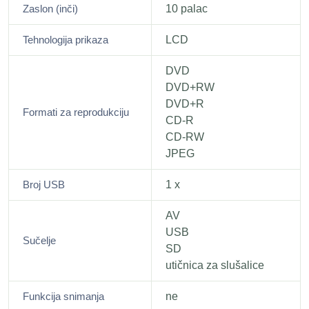
Zaslon (inči)
10 palac
Tehnologija prikaza
LCD
DVD
DVD+RW
DVD+R
Formati za reprodukciju
CD-R
CD-RW
JPEG
Broj USB
1 x
AV
USB
Sučelje
SD
utičnica za slušalice
Funkcija snimanja
ne