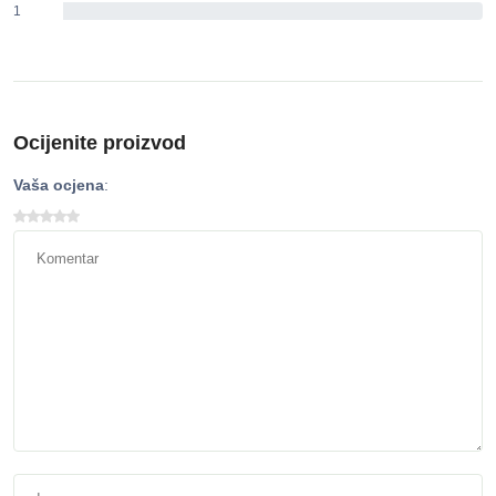
1
0%
Ocijenite proizvod
Vaša ocjena
: