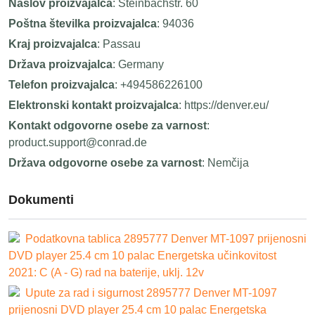
Naslov proizvajalca
: Steinbachstr. 60
Poštna številka proizvajalca
: 94036
Kraj proizvajalca
: Passau
Država proizvajalca
: Germany
Telefon proizvajalca
: +494586226100
Elektronski kontakt proizvajalca
: https://denver.eu/
Kontakt odgovorne osebe za varnost
:
product.support@conrad.de
Država odgovorne osebe za varnost
: Nemčija
Dokumenti
Podatkovna tablica 2895777 Denver MT-1097 prijenosni
DVD player 25.4 cm 10 palac Energetska učinkovitost
2021: C (A - G) rad na baterije, uklj. 12v
Upute za rad i sigurnost 2895777 Denver MT-1097
prijenosni DVD player 25.4 cm 10 palac Energetska