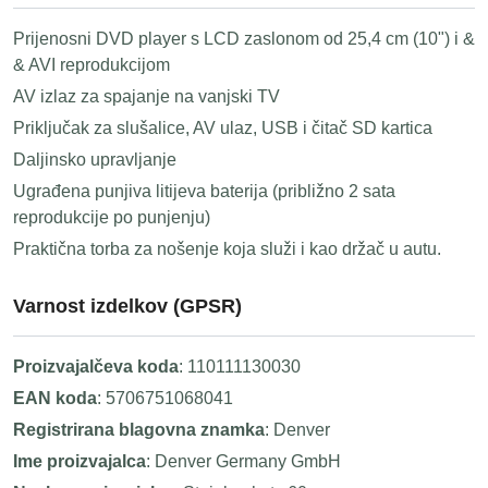
Prijenosni DVD player s LCD zaslonom od 25,4 cm (10") i &
& AVI reprodukcijom
AV izlaz za spajanje na vanjski TV
Priključak za slušalice, AV ulaz, USB i čitač SD kartica
Daljinsko upravljanje
Ugrađena punjiva litijeva baterija (približno 2 sata
reprodukcije po punjenju)
Praktična torba za nošenje koja služi i kao držač u autu.
Varnost izdelkov (GPSR)
Proizvajalčeva koda
: 110111130030
EAN koda
: 5706751068041
Registrirana blagovna znamka
: Denver
Ime proizvajalca
: Denver Germany GmbH