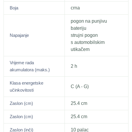
Boja
crna
pogon na punjivu
bateriju
Napajanje
strujni pogon
s automobilskim
utikačem
Vrijeme rada
2 h
akumulatora (maks.)
Klasa energetske
C (A - G)
učinkovitosti
Zaslon (cm)
25.4 cm
Zaslon (cm)
25.4 cm
Zaslon (inči)
10 palac