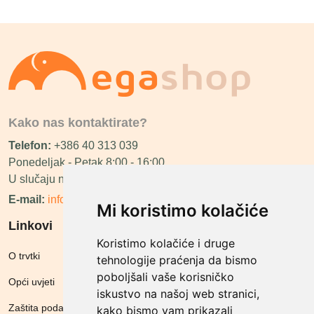
Kako nas kontaktirate?
Telefon:
+386 40 313 039
Ponedeljak - Petak 8:00 - 16:00
U slučaju neraspoloživosti ćemo vas nazvati.
E-mail:
info@megashop.hr
Mi koristimo kolačiće
Linkovi
Koristimo kolačiće i druge
O trvtki
tehnologije praćenja da bismo
poboljšali vaše korisničko
Opći uvjeti
iskustvo na našoj web stranici,
Zaštita podataka
kako bismo vam prikazali