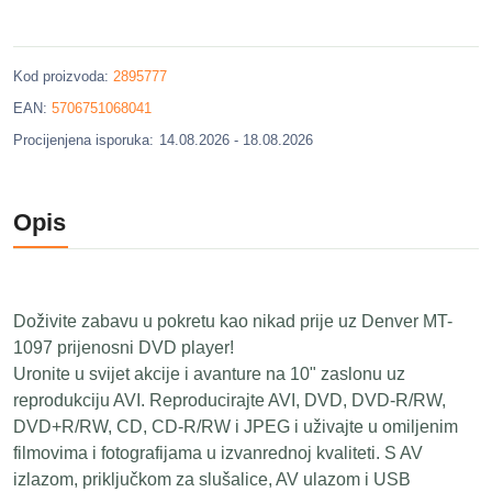
Kod proizvoda:
2895777
EAN:
5706751068041
Procijenjena isporuka:
14.08.2026 - 18.08.2026
Opis
Doživite zabavu u pokretu kao nikad prije uz Denver MT-
1097 prijenosni DVD player!
Uronite u svijet akcije i avanture na 10" zaslonu uz
reprodukciju AVI. Reproducirajte AVI, DVD, DVD-R/RW,
DVD+R/RW, CD, CD-R/RW i JPEG i uživajte u omiljenim
filmovima i fotografijama u izvanrednoj kvaliteti. S AV
izlazom, priključkom za slušalice, AV ulazom i USB