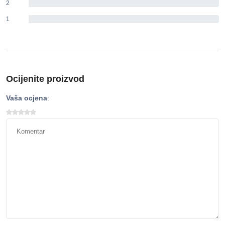
2
0%
1
0%
Ocijenite proizvod
Vaša ocjena
: