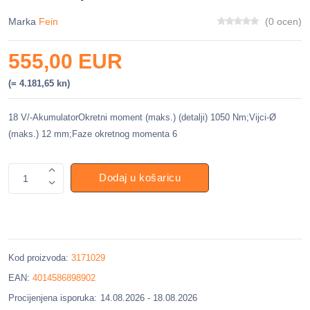
Marka
Fein
(0 ocen)
555,00 EUR
(= 4.181,65 kn)
18 V/-AkumulatorOkretni moment (maks.) (detalji) 1050 Nm;Vijci-Ø
(maks.) 12 mm;Faze okretnog momenta 6
Dodaj u košaricu
1
Kod proizvoda:
3171029
EAN:
4014586898902
Procijenjena isporuka:
14.08.2026 - 18.08.2026