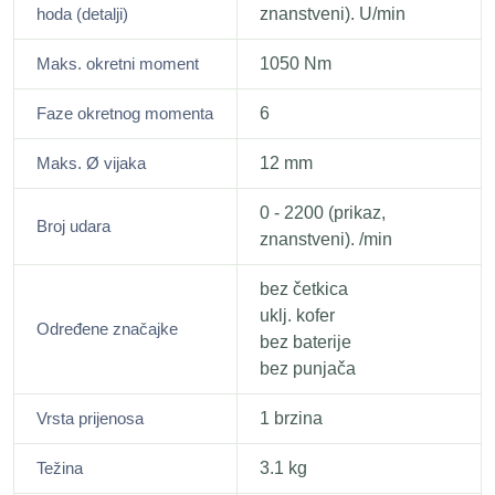
hoda (detalji)
znanstveni). U/min
Maks. okretni moment
1050 Nm
Faze okretnog momenta
6
Maks. Ø vijaka
12 mm
0 - 2200 (prikaz,
Broj udara
znanstveni). /min
bez četkica
uklj. kofer
Određene značajke
bez baterije
bez punjača
Vrsta prijenosa
1 brzina
Težina
3.1 kg