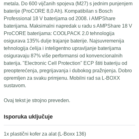
metala. Do 600 vijčanih spojeva (M27) s jednim punjenjem
baterije (ProCORE 8,0 Ah). Kompatibilan s Bosch
Professional 18 V baterijama od 2008. i AMPShare
baterijama. Maksimalni napredak u radu s AMPShare 18 V
ProCORE baterijama: COOLPACK 2.0 tehnologija
osigurava 135% dulje trajanje baterije. Najsuvremenija
tehnologija ćelija i inteligentno upravljanje baterijama
osiguravaju 87% više performansi od konvencionalnih
baterija. "Electronic Cell Protection" ECP štiti bateriju od
preopterećenja, pregrijavanja i dubokog pražnjenja. Dobro
opremljen za svaku primjenu. Mobilni rad sa L-BOXX
sustavom.
Ovaj tekst je strojno preveden.
Isporuka uključuje
1x plastični kofer za alat (L-Boxx 136)