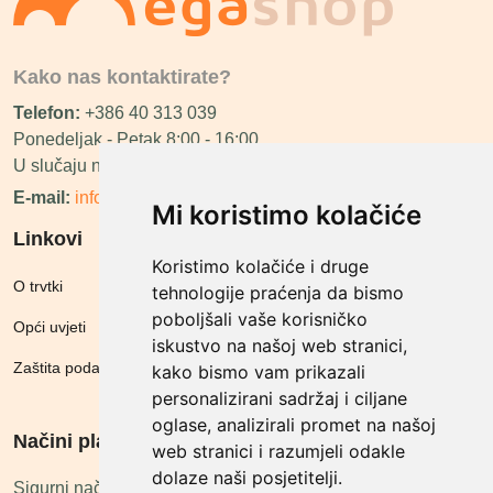
Kako nas kontaktirate?
Telefon:
+386 40 313 039
Ponedeljak - Petak 8:00 - 16:00
U slučaju neraspoloživosti ćemo vas nazvati.
E-mail:
info@megashop.hr
Mi koristimo kolačiće
Linkovi
Koristimo kolačiće i druge
O trvtki
tehnologije praćenja da bismo
poboljšali vaše korisničko
Opći uvjeti
iskustvo na našoj web stranici,
Zaštita podataka
kako bismo vam prikazali
personalizirani sadržaj i ciljane
oglase, analizirali promet na našoj
Načini plačanja
web stranici i razumjeli odakle
dolaze naši posjetitelji.
Sigurni načini plaćanja