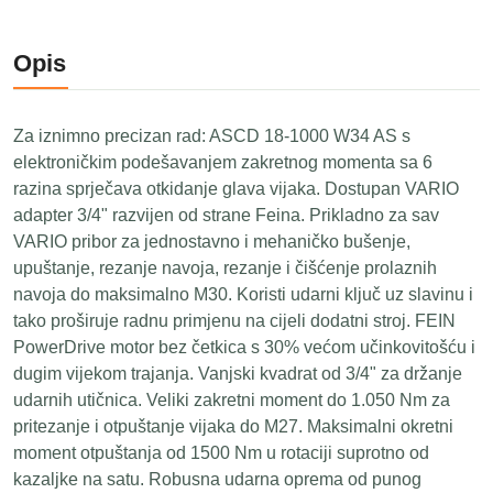
Opis
Za iznimno precizan rad: ASCD 18-1000 W34 AS s
elektroničkim podešavanjem zakretnog momenta sa 6
razina sprječava otkidanje glava vijaka. Dostupan VARIO
adapter 3/4" razvijen od strane Feina. Prikladno za sav
VARIO pribor za jednostavno i mehaničko bušenje,
upuštanje, rezanje navoja, rezanje i čišćenje prolaznih
navoja do maksimalno M30. Koristi udarni ključ uz slavinu i
tako proširuje radnu primjenu na cijeli dodatni stroj. FEIN
PowerDrive motor bez četkica s 30% većom učinkovitošću i
dugim vijekom trajanja. Vanjski kvadrat od 3/4" za držanje
udarnih utičnica. Veliki zakretni moment do 1.050 Nm za
pritezanje i otpuštanje vijaka do M27. Maksimalni okretni
moment otpuštanja od 1500 Nm u rotaciji suprotno od
kazaljke na satu. Robusna udarna oprema od punog