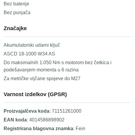
Bez baterije
Bez punjača
Značajke
Akumulatorski udarni ključ
ASCD 18-1000 W34 AS
Do maksimalnih 1.050 Nm s motorom bez četkica i
podešavanjem momenta u 6 razina
Za metričke vijčane spojeve do M27
Varnost izdelkov (GPSR)
Proizvajalčeva koda
: 71151261000
EAN koda
: 4014586898902
Registrirana blagovna znamka
: Fein