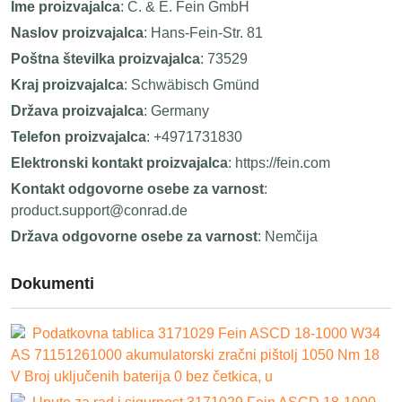
Ime proizvajalca
: C. & E. Fein GmbH
Naslov proizvajalca
: Hans-Fein-Str. 81
Poštna številka proizvajalca
: 73529
Kraj proizvajalca
: Schwäbisch Gmünd
Država proizvajalca
: Germany
Telefon proizvajalca
: +4971731830
Elektronski kontakt proizvajalca
: https://fein.com
Kontakt odgovorne osebe za varnost
:
product.support@conrad.de
Država odgovorne osebe za varnost
: Nemčija
Dokumenti
Podatkovna tablica 3171029 Fein ASCD 18-1000 W34
AS 71151261000 akumulatorski zračni pištolj 1050 Nm 18
V Broj uključenih baterija 0 bez četkica, u