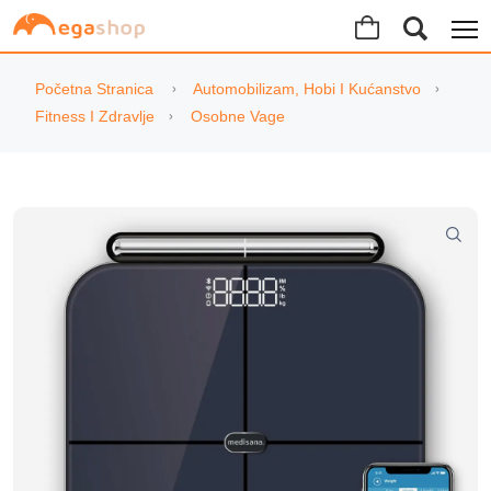
Početna Stranica
Automobilizam, Hobi I Kućanstvo
Fitness I Zdravlje
Osobne Vage