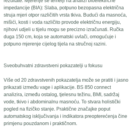
rezultate. Mjerenje se temelji na analizi bioelektrične
impedancije (BIA): Slaba, potpuno bezopasna električna
struja mjeri otpor različitih vrsta tkiva. Budući da masnoća,
mišići, kosti i voda različito provode električnu energiju,
njihovi udjeli u tijelu mogu se precizno izračunati. Ručka
duga 150 cm, koja se automatski uvlači, omogućuje i
potpuno mjerenje cijelog tijela na stručnoj razini.
Sveobuhvatni zdravstveni pokazatelji u fokusu
Više od 20 zdravstvenih pokazatelja može se pratiti i jasno
prikazati između vage i aplikacije. BS 850 connect
analizira, između ostalog, tjelesnu težinu, BMI, sadržaj
vode, tkivo i abdominalnu masnoću. To stvara holistički
pogled na fizičko stanje. Praktične značajke poput
automatskog isključivanja i indikatora preopterećenja čine
primjenu pouzdanom i praktičnom.