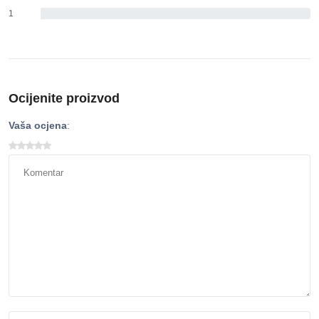
1
0%
Ocijenite proizvod
Vaša ocjena
: