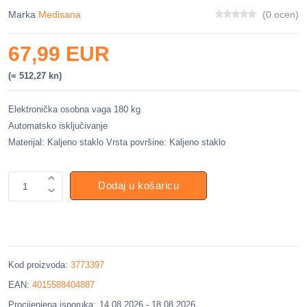
Marka
Medisana
(0 ocen)
67,99 EUR
(= 512,27 kn)
Elektronička osobna vaga 180 kg
Automatsko isključivanje
Materijal: Kaljeno staklo Vrsta površine: Kaljeno staklo
Dodaj u košaricu
1
Kod proizvoda:
3773397
EAN:
4015588404887
Procijenjena isporuka:
14.08.2026 - 18.08.2026