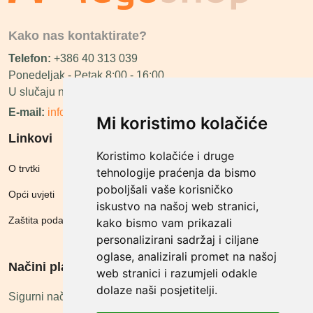
Kako nas kontaktirate?
Telefon:
+386 40 313 039
Ponedeljak - Petak 8:00 - 16:00
U slučaju neraspoloživosti ćemo vas nazvati.
E-mail:
info@megashop.hr
Mi koristimo kolačiće
Linkovi
Koristimo kolačiće i druge
O trvtki
tehnologije praćenja da bismo
poboljšali vaše korisničko
Opći uvjeti
iskustvo na našoj web stranici,
Zaštita podataka
kako bismo vam prikazali
personalizirani sadržaj i ciljane
oglase, analizirali promet na našoj
Načini plačanja
web stranici i razumjeli odakle
dolaze naši posjetitelji.
Sigurni načini plaćanja