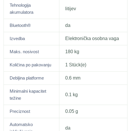
Tehnologija
litijev
akumulatora
Bluetooth®
da
Izvedba
Elektronička osobna vaga
Maks. nosivost
180 kg
Količina po pakovanju
1 Stück(e)
Debljina platforme
0.6 mm
Minimalni kapacitet
0.1 kg
težine
Preciznost
0.05 g
Automatsko
da