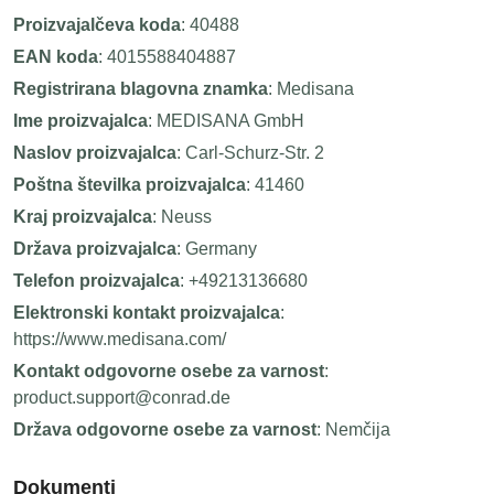
Proizvajalčeva koda
: 40488
EAN koda
: 4015588404887
Registrirana blagovna znamka
: Medisana
Ime proizvajalca
: MEDISANA GmbH
Naslov proizvajalca
: Carl-Schurz-Str. 2
Poštna številka proizvajalca
: 41460
Kraj proizvajalca
: Neuss
Država proizvajalca
: Germany
Telefon proizvajalca
: +49213136680
Elektronski kontakt proizvajalca
:
https://www.medisana.com/
Kontakt odgovorne osebe za varnost
:
product.support@conrad.de
Država odgovorne osebe za varnost
: Nemčija
Dokumenti