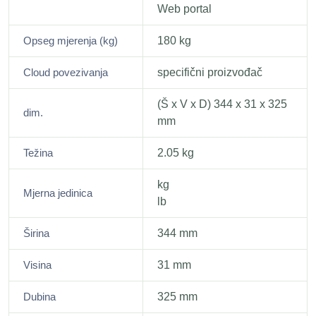
Web portal
Opseg mjerenja (kg)
180 kg
Cloud povezivanja
specifični proizvođač
(Š x V x D) 344 x 31 x 325
dim.
mm
Težina
2.05 kg
kg
Mjerna jedinica
lb
Širina
344 mm
Visina
31 mm
Dubina
325 mm