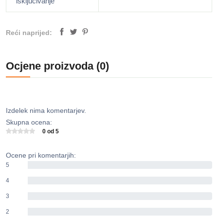
isključivanje
Reći naprijed:
Ocjene proizvoda (0)
Izdelek nima komentarjev.
Skupna ocena:
0 od 5
Ocene pri komentarjih:
5
0%
4
0%
3
0%
2
0%