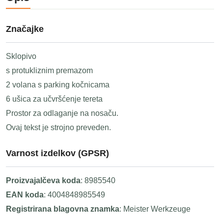
Značajke
Sklopivo
s protukliznim premazom
2 volana s parking kočnicama
6 ušica za učvršćenje tereta
Prostor za odlaganje na nosaču.
Ovaj tekst je strojno preveden.
Varnost izdelkov (GPSR)
Proizvajalčeva koda
: 8985540
EAN koda
: 4004848985549
Registrirana blagovna znamka
: Meister Werkzeuge