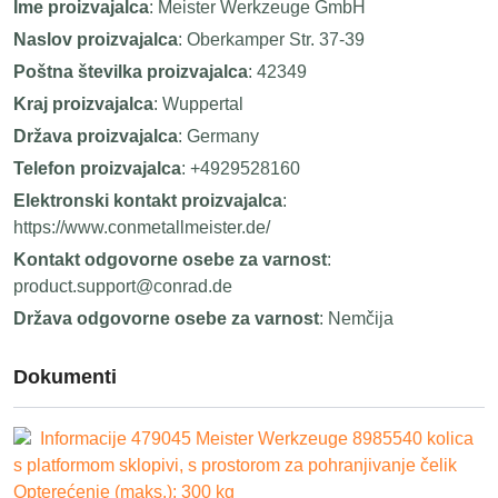
Ime proizvajalca
: Meister Werkzeuge GmbH
Naslov proizvajalca
: Oberkamper Str. 37-39
Poštna številka proizvajalca
: 42349
Kraj proizvajalca
: Wuppertal
Država proizvajalca
: Germany
Telefon proizvajalca
: +4929528160
Elektronski kontakt proizvajalca
:
https://www.conmetallmeister.de/
Kontakt odgovorne osebe za varnost
:
product.support@conrad.de
Država odgovorne osebe za varnost
: Nemčija
Dokumenti
Informacije 479045 Meister Werkzeuge 8985540 kolica
s platformom sklopivi, s prostorom za pohranjivanje čelik
Opterećenje (maks.): 300 kg