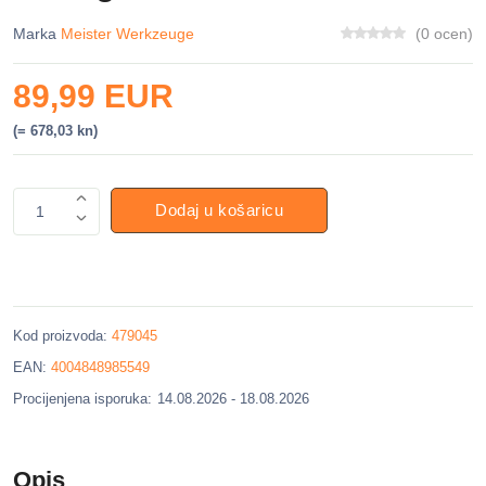
Marka
Meister Werkzeuge
(0 ocen)
89,99 EUR
(= 678,03 kn)
Dodaj u košaricu
1
Kod proizvoda:
479045
EAN:
4004848985549
Procijenjena isporuka:
14.08.2026 - 18.08.2026
Opis