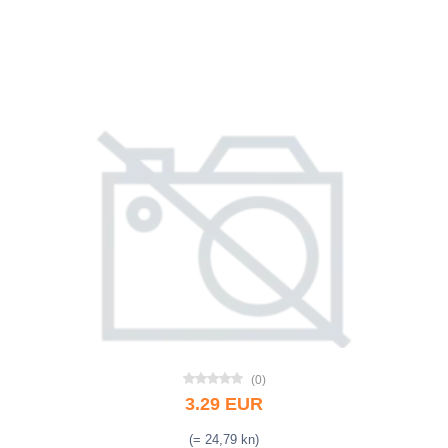
(0)
3.29 EUR
(= 24,79 kn)