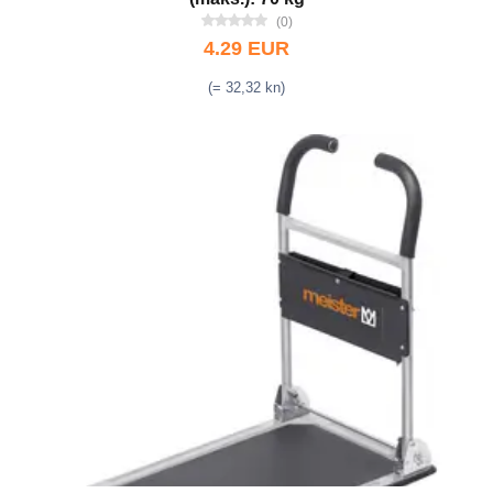
(0)
4.29 EUR
(= 32,32 kn)