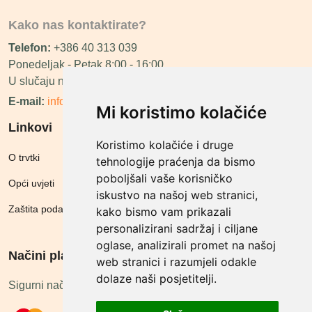
Kako nas kontaktirate?
Telefon:
+386 40 313 039
Ponedeljak - Petak 8:00 - 16:00
U slučaju neraspoloživosti ćemo vas nazvati.
E-mail:
info@megashop.hr
Mi koristimo kolačiće
Linkovi
Koristimo kolačiće i druge
O trvtki
tehnologije praćenja da bismo
poboljšali vaše korisničko
Opći uvjeti
iskustvo na našoj web stranici,
Zaštita podataka
kako bismo vam prikazali
personalizirani sadržaj i ciljane
oglase, analizirali promet na našoj
Načini plačanja
web stranici i razumjeli odakle
dolaze naši posjetitelji.
Sigurni načini plaćanja