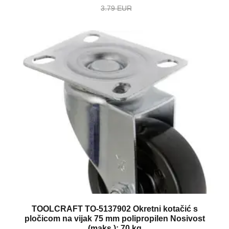
3.79 EUR
TOOLCRAFT TO-5137902 Okretni kotačić s
pločicom na vijak 75 mm polipropilen Nosivost
(maks.): 70 kg