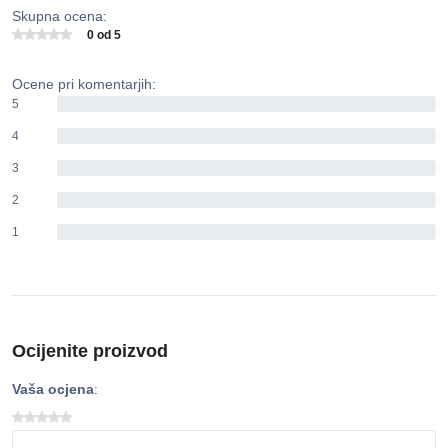
Skupna ocena:
0 od 5
Ocene pri komentarjih:
5
0%
4
0%
3
0%
2
0%
1
0%
Ocijenite proizvod
Vaša ocjena
: