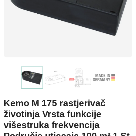
Kemo M 175 rastjerivač
životinja Vrsta funkcije
višestruka frekvencija
Područje utjecaja 100 m² 1 St.