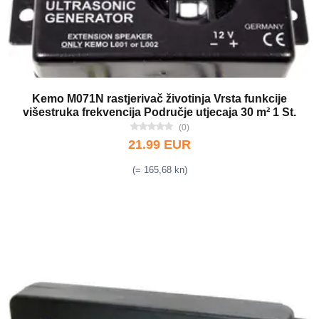
Kemo M071N rastjerivač životinja Vrsta funkcije
višestruka frekvencija Područje utjecaja 30 m² 1 St.
(0)
21.99 EUR
(= 165,68 kn)