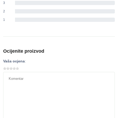
3
0%
2
0%
1
0%
Ocijenite proizvod
Vaša ocjena
: