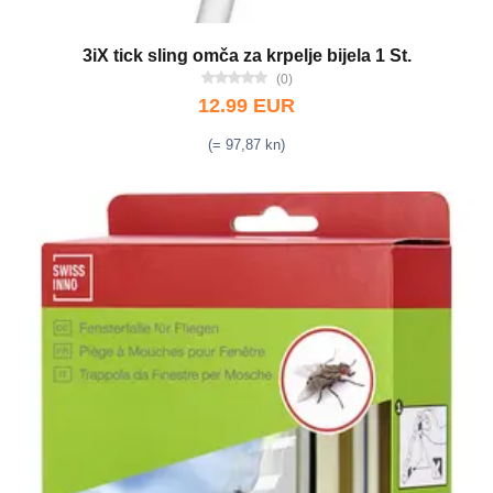
3iX tick sling omča za krpelje bijela 1 St.
(0)
12.99 EUR
(= 97,87 kn)