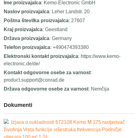
Ime proizvajalca
: Kemo-Electronic GmbH
Naslov proizvajalca
: Leher Landstr. 20
Poštna številka proizvajalca
: 27607
Kraj proizvajalca
: Geestland
Država proizvajalca
: Germany
Telefon proizvajalca
: +490474393380
Elektronski kontakt proizvajalca
: https://www.kemo-
electronic.de/de/
Kontakt odgovorne osebe za varnost
:
product.support@conrad.de
Država odgovorne osebe za varnost
: Nemčija
Dokumenti
Izjava o sukladnosti 672108 Kemo M 175 rastjerivač
životinja Vrsta funkcije višestruka frekvencija Područje
utjecaja 100 m² 1 St.