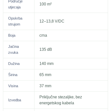
Područje
100 m²
utjecaja
Opskrba
12–13,8 V/DC
strujom
Boja
crna
Jačina
135 dB
zvuka
Dužina
140 mm
Širina
65 mm
Visina
37 mm
Priključne stezaljke, bez
Izvedba
energetskog kabela