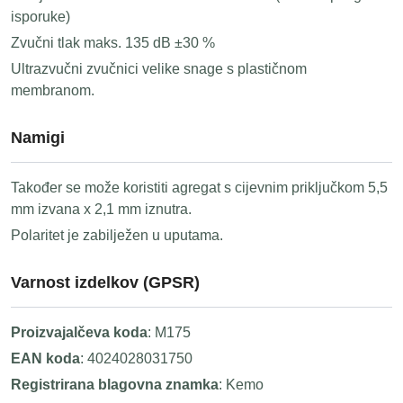
isporuke)
Zvučni tlak maks. 135 dB ±30 %
Ultrazvučni zvučnici velike snage s plastičnom
membranom.
Namigi
Također se može koristiti agregat s cijevnim priključkom 5,5
mm izvana x 2,1 mm iznutra.
Polaritet je zabilježen u uputama.
Varnost izdelkov (GPSR)
Proizvajalčeva koda
: M175
EAN koda
: 4024028031750
Registrirana blagovna znamka
: Kemo