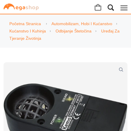
Početna Stranica
Automobilizam, Hobi I Kućanstvo
Kućanstvo I Kuhinja
Odbijanje Štetočina
Uređaj Za
Tjeranje Životinja