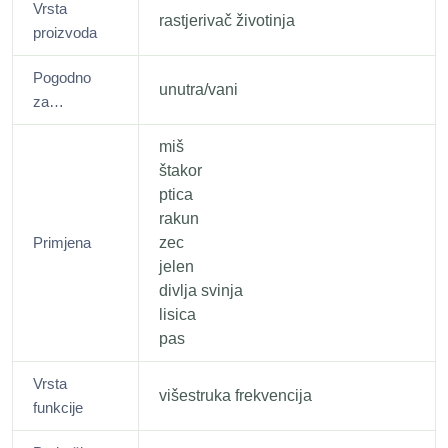
Vrsta
rastjerivač životinja
proizvoda
Pogodno
unutra/vani
za…
miš
štakor
ptica
rakun
Primjena
zec
jelen
divlja svinja
lisica
pas
Vrsta
višestruka frekvencija
funkcije