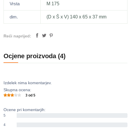
Vrsta
M 175
dim.
(D x Š x V) 140 x 65 x 37 mm
Reći naprijed:
Ocjene proizvoda (4)
Izdelek nima komentarjev.
Skupna ocena:
3 od 5
Ocene pri komentarjih:
5
0%
4
0%