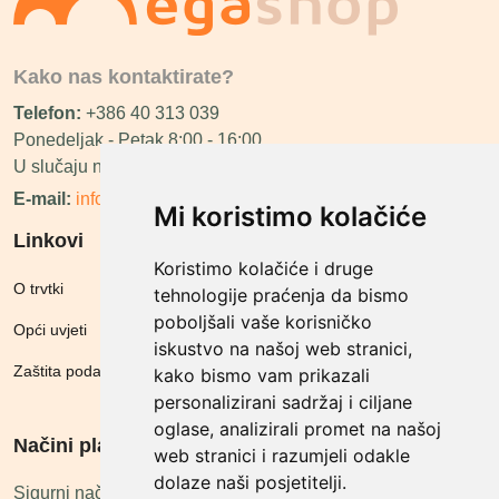
Kako nas kontaktirate?
Telefon:
+386 40 313 039
Ponedeljak - Petak 8:00 - 16:00
U slučaju neraspoloživosti ćemo vas nazvati.
E-mail:
info@megashop.hr
Mi koristimo kolačiće
Linkovi
Koristimo kolačiće i druge
O trvtki
tehnologije praćenja da bismo
poboljšali vaše korisničko
Opći uvjeti
iskustvo na našoj web stranici,
Zaštita podataka
kako bismo vam prikazali
personalizirani sadržaj i ciljane
oglase, analizirali promet na našoj
Načini plačanja
web stranici i razumjeli odakle
dolaze naši posjetitelji.
Sigurni načini plaćanja