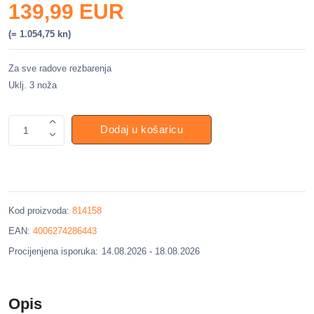
139,99 EUR
(= 1.054,75 kn)
Za sve radove rezbarenja
Uklj. 3 noža
Dodaj u košaricu
1
Kod proizvoda:
814158
EAN:
4006274286443
Procijenjena isporuka:
14.08.2026 - 18.08.2026
Opis