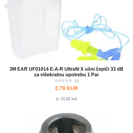
3M EAR UF01014 E-A-R Ultrafit X ušni čepiči 33 dB
za višekratnu upotrebu 1 Par
(0)
2.79 EUR
(= 21,02 kn)