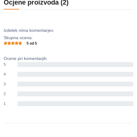
Ocjene proizvoda (2)
Izdelek nima komentarjev.
Skupna ocena:
5 od 5
Ocene pri komentarjih:
5
0%
4
0%
3
0%
2
0%
1
0%