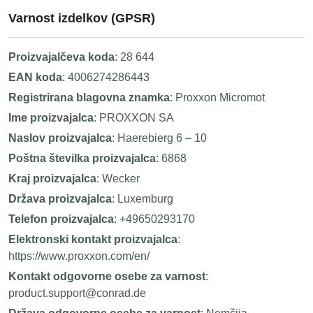
Varnost izdelkov (GPSR)
Proizvajalčeva koda
: 28 644
EAN koda
: 4006274286443
Registrirana blagovna znamka
: Proxxon Micromot
Ime proizvajalca
: PROXXON SA
Naslov proizvajalca
: Haerebierg 6 – 10
Poštna številka proizvajalca
: 6868
Kraj proizvajalca
: Wecker
Država proizvajalca
: Luxemburg
Telefon proizvajalca
: +49650293170
Elektronski kontakt proizvajalca
:
https://www.proxxon.com/en/
Kontakt odgovorne osebe za varnost
:
product.support@conrad.de