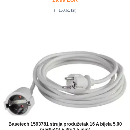
19.99 EUR
(= 150,61 kn)
Basetech 1593781 struja produžetak 16 A bijela 5.00
m H05VV-F 3G 1,5 mm²