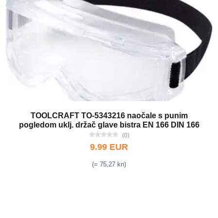
TOOLCRAFT TO-5343216 naočale s punim
pogledom uklj. držač glave bistra EN 166 DIN 166
(0)
9.99 EUR
(= 75,27 kn)