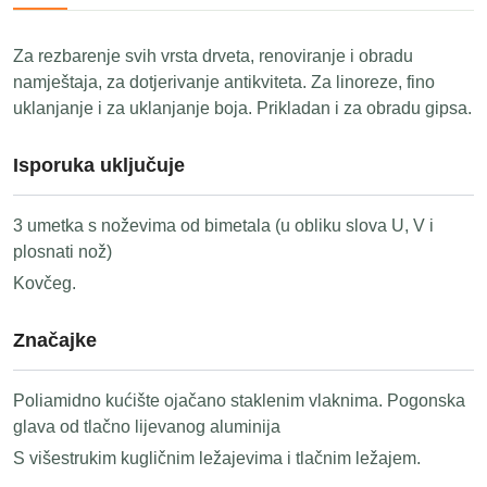
Za rezbarenje svih vrsta drveta, renoviranje i obradu
namještaja, za dotjerivanje antikviteta. Za linoreze, fino
uklanjanje i za uklanjanje boja. Prikladan i za obradu gipsa.
Isporuka uključuje
3 umetka s noževima od bimetala (u obliku slova U, V i
plosnati nož)
Kovčeg.
Značajke
Poliamidno kućište ojačano staklenim vlaknima. Pogonska
glava od tlačno lijevanog aluminija
S višestrukim kugličnim ležajevima i tlačnim ležajem.