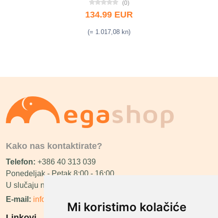
(0)
134.99 EUR
(= 1.017,08 kn)
Kako nas kontaktirate?
Telefon:
+386 40 313 039
Ponedeljak - Petak 8:00 - 16:00
U slučaju neraspoloživosti ćemo vas nazvati.
E-mail:
info@megashop.hr
Mi koristimo kolačiće
Linkovi