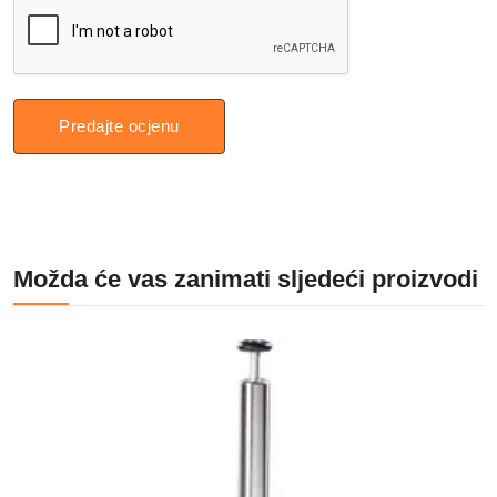
Predajte ocjenu
Možda će vas zanimati sljedeći proizvodi