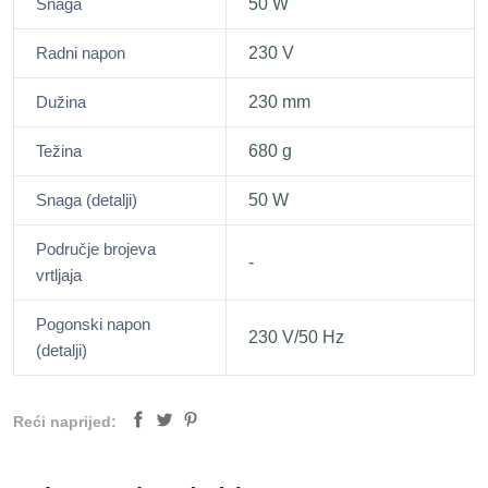
Snaga
50 W
Radni napon
230 V
Dužina
230 mm
Težina
680 g
Snaga (detalji)
50 W
Područje brojeva
-
vrtljaja
Pogonski napon
230 V/50 Hz
(detalji)
Reći naprijed: