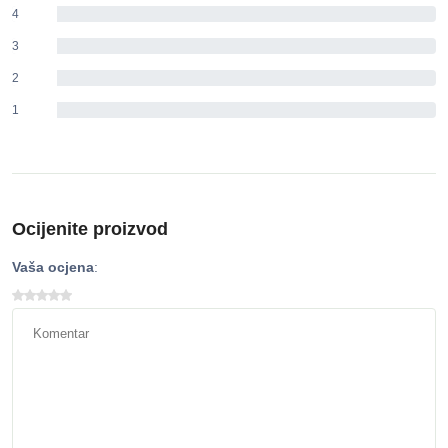
4
0%
3
0%
2
0%
1
0%
Ocijenite proizvod
Vaša ocjena
: