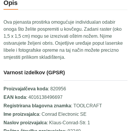
Opis
Ova pjenasta prostirka omogućuje individualan odabir
onoga što želite pospremiti u kovčegu. Zadani raster (oko
1,5 x 1,5 cm) mogu se izrezivati oštrim nožem. Njime
ostvarujete željeni obris. Osjetljive uređaje poput laserske
libele i fotografske opreme na taj način možete precizno
smjestiti prilikom skladištenja.
Varnost izdelkov (GPSR)
Proizvajalčeva koda
: 820956
EAN koda
: 4016138496697
Registrirana blagovna znamka
: TOOLCRAFT
Ime proizvajalca
: Conrad Electronic SE
Naslov proizvajalca
: Klaus-Conrad-Str. 1