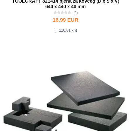
TOOLCRAFT 821414 pjena za kovčeg (D x Š x V)
640 x 440 x 40 mm
(0)
16.99 EUR
(= 128,01 kn)