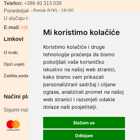
Telefon:
+386 40 313 039
Ponedeljak - Petak 8:00 - 16:00
U slučaju neraspoloživosti ćemo vas nazvati.
E-mail:
info@megashop.hr
Mi koristimo kolačiće
Linkovi
Koristimo kolačiće i druge
O trvtki
tehnologije praćenja da bismo
poboljšali vaše korisničko
Opći uvjeti
iskustvo na našoj web stranici,
Zaštita podataka
kako bismo vam prikazali
personalizirani sadržaj i ciljane
oglase, analizirali promet na našoj
Načini plačanja
web stranici i razumjeli odakle
dolaze naši posjetitelji.
Sigurni načini plaćanja
Slažem se
Odbijam