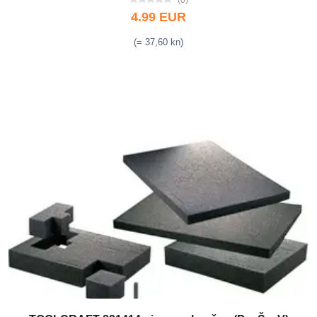
(0)
4.99 EUR
(= 37,60 kn)