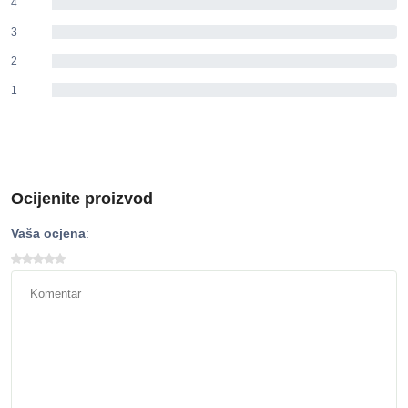
4
0%
3
0%
2
0%
1
0%
Ocijenite proizvod
Vaša ocjena
: