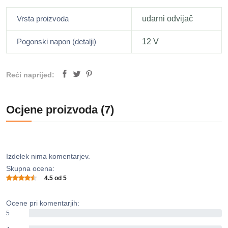
Vrsta proizvoda
udarni odvijač
Pogonski napon (detalji)
12 V
Reći naprijed:
Ocjene proizvoda (7)
Izdelek nima komentarjev.
Skupna ocena:
4.5 od 5
Ocene pri komentarjih:
5
0%