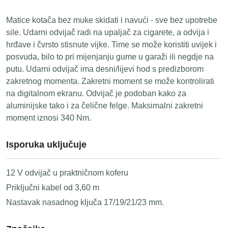
Matice kotača bez muke skidati i navući - sve bez upotrebe
sile. Udarni odvijač radi na upaljač za cigarete, a odvija i
hrđave i čvrsto stisnute vijke. Time se može koristiti uvijek i
posvuda, bilo to pri mijenjanju gume u garaži ili negdje na
putu. Udarni odvijač ima desni/lijevi hod s predizborom
zakretnog momenta. Zakretni moment se može kontrolirati
na digitalnom ekranu. Odvijač je podoban kako za
aluminijske tako i za čelične felge. Maksimalni zakretni
moment iznosi 340 Nm.
Isporuka uključuje
12 V odvijač u praktničnom koferu
Priključni kabel od 3,60 m
Nastavak nasadnog ključa 17/19/21/23 mm.