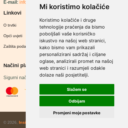
E-mail:
info@megashop.hr
Mi koristimo kolačiće
Linkovi
Koristimo kolačiće i druge
O trvtki
tehnologije praćenja da bismo
poboljšali vaše korisničko
Opći uvjeti
iskustvo na našoj web stranici,
Zaštita podataka
kako bismo vam prikazali
personalizirani sadržaj i ciljane
oglase, analizirali promet na našoj
Načini plačanja
web stranici i razumjeli odakle
dolaze naši posjetitelji.
Sigurni načini plaćanja
Slažem se
Odbijam
Promjeni moje postavke
© 2026,
Insist d.o.o.