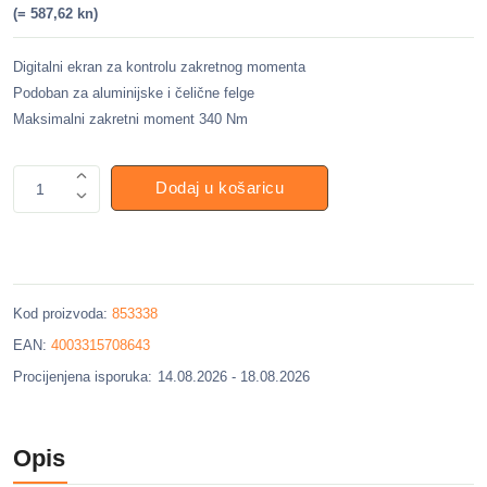
(= 587,62 kn)
Digitalni ekran za kontrolu zakretnog momenta
Podoban za aluminijske i čelične felge
Maksimalni zakretni moment 340 Nm
Dodaj u košaricu
1
Kod proizvoda:
853338
EAN:
4003315708643
Procijenjena isporuka:
14.08.2026 - 18.08.2026
Opis