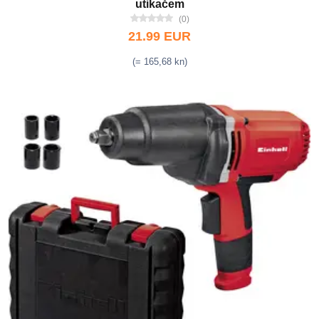
utikačem
(0)
21.99 EUR
(= 165,68 kn)