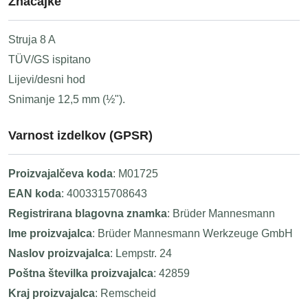
Značajke
Struja 8 A
TÜV/GS ispitano
Lijevi/desni hod
Snimanje 12,5 mm (½").
Varnost izdelkov (GPSR)
Proizvajalčeva koda
: M01725
EAN koda
: 4003315708643
Registrirana blagovna znamka
: Brüder Mannesmann
Ime proizvajalca
: Brüder Mannesmann Werkzeuge GmbH
Naslov proizvajalca
: Lempstr. 24
Poštna številka proizvajalca
: 42859
Kraj proizvajalca
: Remscheid