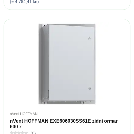
(= 4.784,41 kn)
nVent HOFFMAN
nVent HOFFMAN EXE606030SS61E zidni ormar
600 x...
(0)