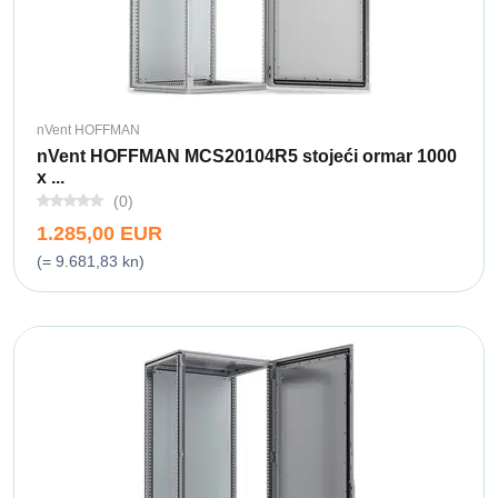
nVent HOFFMAN
nVent HOFFMAN MCS20104R5 stojeći ormar 1000
x ...
(0)
1.285,00 EUR
(= 9.681,83 kn)