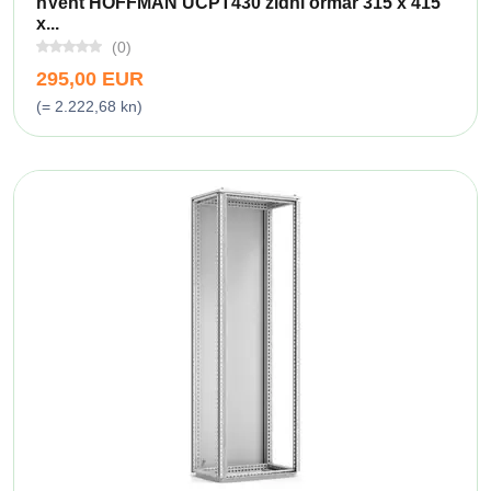
nVent HOFFMAN UCPT430 zidni ormar 315 x 415
x...
(0)
295,00 EUR
(= 2.222,68 kn)