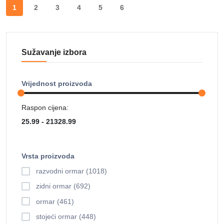
1
2
3
4
5
6
Sužavanje izbora
Vrijednost proizvoda
Raspon cijena:
Vrsta proizvoda
razvodni ormar (1018)
zidni ormar (692)
ormar (461)
stojeći ormar (448)