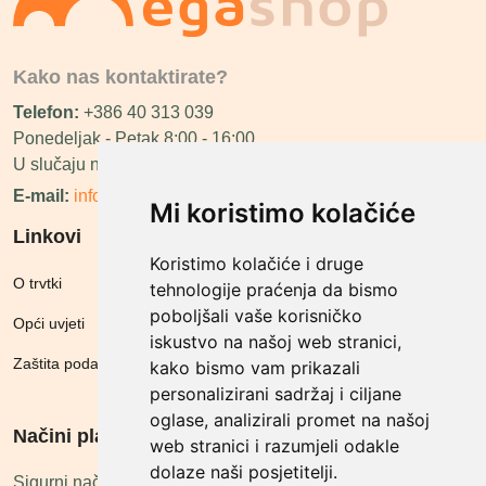
Kako nas kontaktirate?
Telefon:
+386 40 313 039
Ponedeljak - Petak 8:00 - 16:00
U slučaju neraspoloživosti ćemo vas nazvati.
E-mail:
info@megashop.hr
Mi koristimo kolačiće
Linkovi
Koristimo kolačiće i druge
O trvtki
tehnologije praćenja da bismo
poboljšali vaše korisničko
Opći uvjeti
iskustvo na našoj web stranici,
Zaštita podataka
kako bismo vam prikazali
personalizirani sadržaj i ciljane
oglase, analizirali promet na našoj
Načini plačanja
web stranici i razumjeli odakle
dolaze naši posjetitelji.
Sigurni načini plaćanja