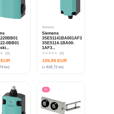
Siemens
ns
Siemens
1220BB01
3SE51141BA001AF3
22-0BB01
3SE5114-1BA00-
ski...
1AF3...
(0)
(0)
9 EUR
109,99 EUR
79 kn)
(= 828,72 kn)
%