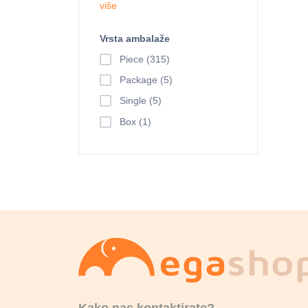
više
Vrsta ambalaže
Piece (315)
Package (5)
Single (5)
Box (1)