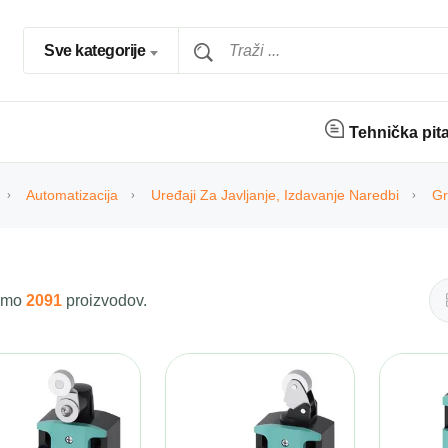
Sve kategorije
Tehnička pit
Automatizacija
Uređaji Za Javljanje, Izdavanje Naredbi
Gr
 smo
2091
proizvodov.