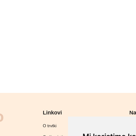
Linkovi
Na
Sig
O trvtki