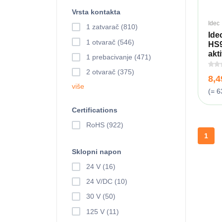
Vrsta kontakta
Idec
1 zatvarač (810)
Ide
1 otvarač (546)
HS9
akti
1 prebacivanje (471)
2 otvarač (375)
8,
više
(= 6
Certifications
RoHS (922)
1
Sklopni napon
24 V (16)
24 V/DC (10)
30 V (50)
125 V (11)