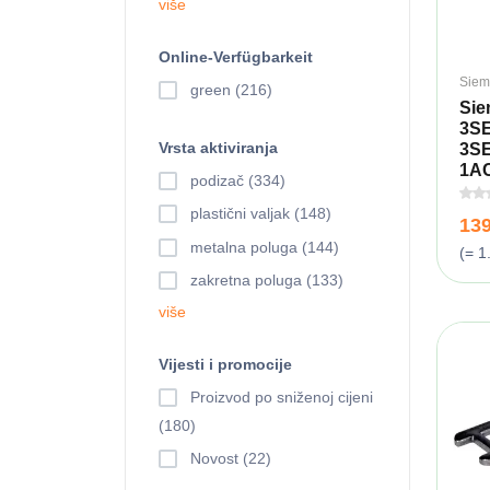
više
Online-Verfügbarkeit
Siem
green (216)
Si
3S
Vrsta aktiviranja
3SE
1AC
podizač (334)
plastični valjak (148)
13
metalna poluga (144)
(= 1
zakretna poluga (133)
više
Vijesti i promocije
Proizvod po sniženoj cijeni
(180)
Novost (22)