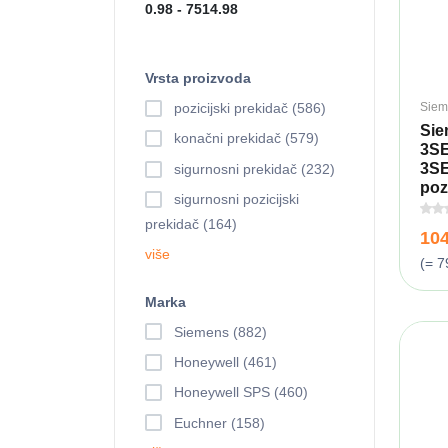
Vrsta proizvoda
Siem
pozicijski prekidač (586)
Si
konačni prekidač (579)
3S
3S
sigurnosni prekidač (232)
pozi
sigurnosni pozicijski
prekidač (164)
10
više
(= 7
Marka
Siemens (882)
Honeywell (461)
Honeywell SPS (460)
Euchner (158)