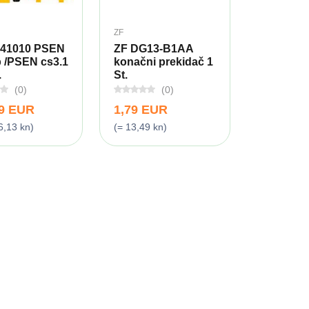
ZF
541010 PSEN
ZF DG13-B1AA
p /PSEN cs3.1
konačni prekidač 1
.
St.
(0)
(0)
99 EUR
1,79 EUR
6,13 kn)
(= 13,49 kn)