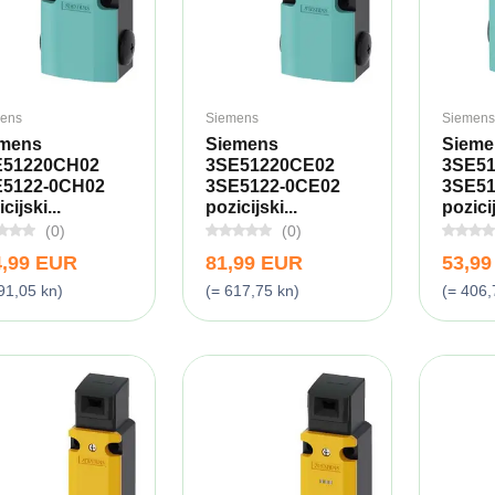
ens
Siemens
Siemens
emens
Siemens
Sieme
E51220CH02
3SE51220CE02
3SE5
E5122-0CH02
3SE5122-0CE02
3SE51
cijski...
pozicijski...
pozicij
(0)
(0)
4,99 EUR
81,99 EUR
53,9
91,05 kn)
(= 617,75 kn)
(= 406,