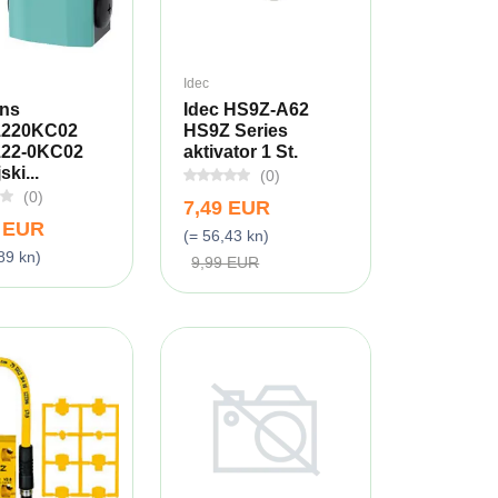
Idec
ns
Idec HS9Z-A62
1220KC02
HS9Z Series
22-0KC02
aktivator 1 St.
ski...
(0)
(0)
7,49 EUR
9 EUR
(= 56,43 kn)
89 kn)
9,99 EUR