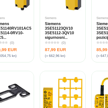
ens
Siemens
Siemens
emens
Siemens
Sieme
E51140RV101AC5
3SE51123QV10
3SE5
5114-0RV10-
3SE5112-3QV10
3SE51
5...
sigurnosni...
pozicij
(0)
(0)
9,99 EUR
87,99 EUR
85,9
.054,75 kn)
(= 662,96 kn)
(= 647,