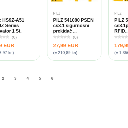
PILZ
PILZ
c HS9Z-A51
PILZ 541080 PSEN
PILZ 
Z Series
cs3.1 sigurnosni
cs3.1
vator 1 St.
prekidač ...
RFID..
(0)
(0)
49 EUR
27,99 EUR
179,
3,97 kn)
(= 210,89 kn)
(= 1.35
2
3
4
5
6