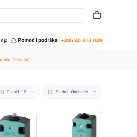
+386 40 313 039
Pomoć i podrška
anja
anični Prekidač
Pokaži:
12
Sortiraj:
Odaberite