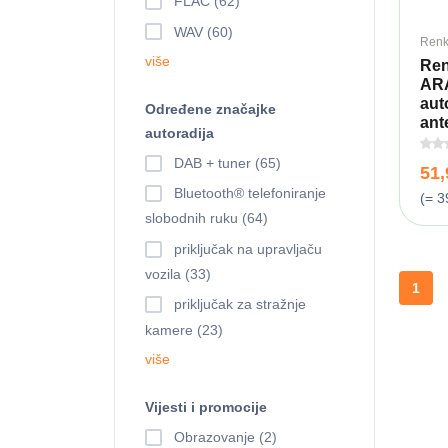
FLAC (62)
WAV (60)
Renk
više
Ren
AR
aut
Određene značajke
ante
autoradija
DAB + tuner (65)
51
Bluetooth® telefoniranje
(= 3
slobodnih ruku (64)
priključak na upravljaču
vozila (33)
1
priključak za stražnje
kamere (23)
više
Vijesti i promocije
Obrazovanje (2)