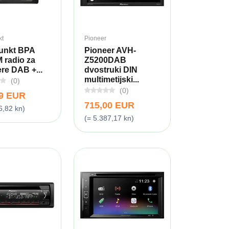
kt
Pioneer
unkt BPA
Pioneer AVH-
 radio za
Z5200DAB
re DAB +...
dvostruki DIN
multimetijski...
(0)
(0)
99 EUR
715,00 EUR
6,82 kn)
(= 5.387,17 kn)