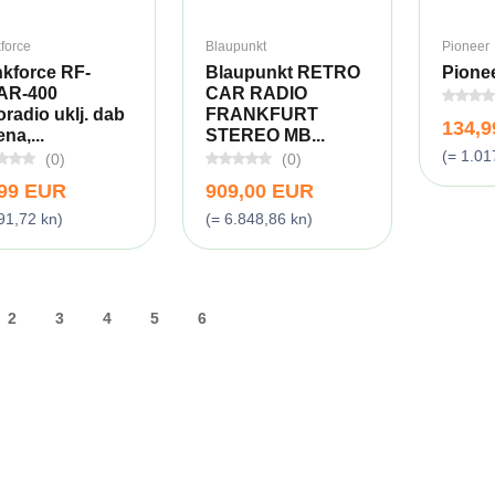
force
Blaupunkt
Pioneer
kforce RF-
Blaupunkt RETRO
Pionee
AR-400
CAR RADIO
oradio uklj. dab
FRANKFURT
134,
na,...
STEREO MB...
(= 1.01
(0)
(0)
,99 EUR
909,00 EUR
91,72 kn)
(= 6.848,86 kn)
2
3
4
5
6