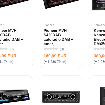
eer
Pioneer
Kenwoo
neer MVH-
Pioneer MVH-
Kenwo
20DAB
S420DAB
Kenw
oradio DAB +
autoradio DAB +
Electr
er
tuner,...
DMX50
(0)
(0)
4,99 EUR
169,99 EUR
389,
41,74 kn)
(= 1.280,79 kn)
(= 2.93