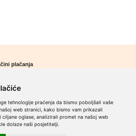
čini plačanja
urni načini plaćanja
lačiće
uge tehnologije praćenja da bismo poboljšali vaše
 našoj web stranici, kako bismo vam prikazali
i ciljane oglase, analizirali promet na našoj web
le dolaze naši posjetitelji.