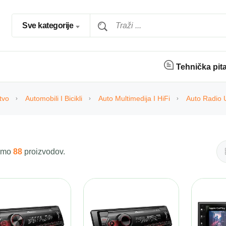
Sve kategorije
Tehnička pit
tvo
Automobili I Bicikli
Auto Multimedija I HiFi
Auto Radio 
 smo
88
proizvodov.