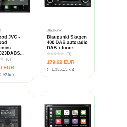
d
Blaupunkt
od JVC -
Blaupunkt Skagen
ood
400 DAB autoradio
onics
DAB + tuner
23DABS...
(0)
(0)
179,99 EUR
00 EUR
(= 1.356,13 kn)
0,92 kn)