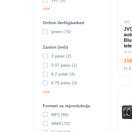
JVC (9)
više
JVC
Online-Verfügbarkeit
JV
green (74)
aut
Blu
tele
Zaslon (inči)
3 palac (2)
15
3.07 palac (1)
(= 1
6.2 palac (4)
6.75 palac (3)
više
Formati za reprodukciju
MP3 (80)
WMA (70)