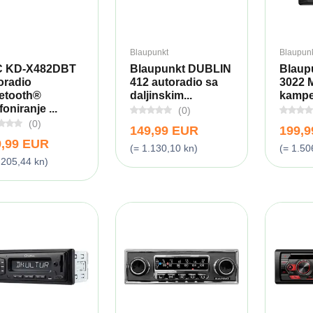
Blaupunkt
Blaupun
C KD-X482DBT
Blaupunkt DUBLIN
Blaup
oradio
412 autoradio sa
3022 M
etooth®
daljinskim...
kampe
foniranje ...
(0)
(0)
149,99 EUR
199,
9,99 EUR
(= 1.130,10 kn)
(= 1.50
.205,44 kn)