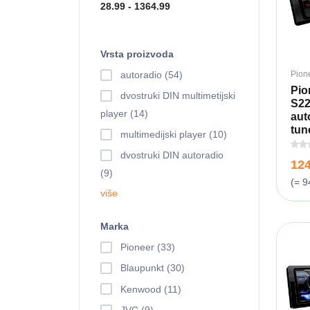
Vrsta proizvoda
Pion
autoradio (54)
Pio
dvostruki DIN multimetijski
S2
player (14)
aut
tun
multimedijski player (10)
dvostruki DIN autoradio
12
(9)
(= 9
više
Marka
Pioneer (33)
Blaupunkt (30)
Kenwood (11)