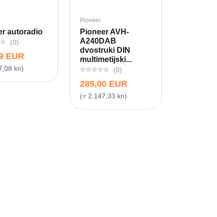
Pioneer
r autoradio
Pioneer AVH-
A240DAB
(0)
dvostruki DIN
99 EUR
multimetijski...
7,08 kn)
(0)
285,00 EUR
(= 2.147,33 kn)