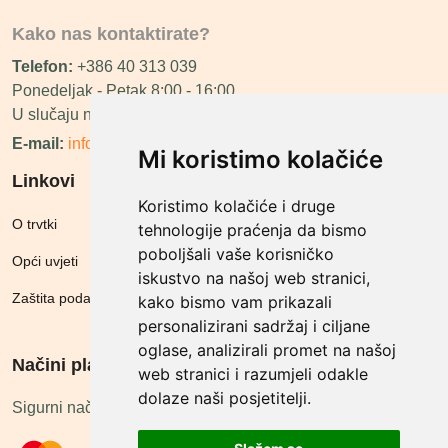
Kako nas kontaktirate?
Telefon:
+386 40 313 039
Ponedeljak - Petak 8:00 - 16:00
U slučaju neraspoloživosti ćemo vas nazvati.
E-mail:
info@megashop.hr
Mi koristimo kolačiće
Linkovi
Koristimo kolačiće i druge
O trvtki
tehnologije praćenja da bismo
poboljšali vaše korisničko
Opći uvjeti
iskustvo na našoj web stranici,
Zaštita podataka
kako bismo vam prikazali
personalizirani sadržaj i ciljane
oglase, analizirali promet na našoj
Načini plačanja
web stranici i razumjeli odakle
dolaze naši posjetitelji.
Sigurni načini plaćanja