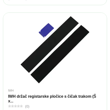
IWH
IWH držač registarske pločice s čičak trakom (Š
x...
(0)