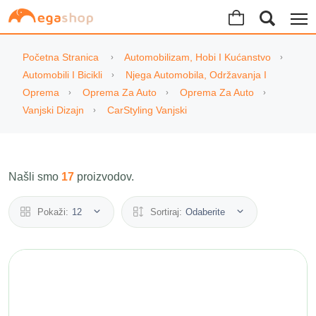
Početna Stranica
Automobilizam, Hobi I Kućanstvo
Automobili I Bicikli
Njega Automobila, Održavanja I
Oprema
Oprema Za Auto
Oprema Za Auto
Vanjski Dizajn
CarStyling Vanjski
Našli smo
17
proizvodov.
Pokaži:
12
Sortiraj:
Odaberite