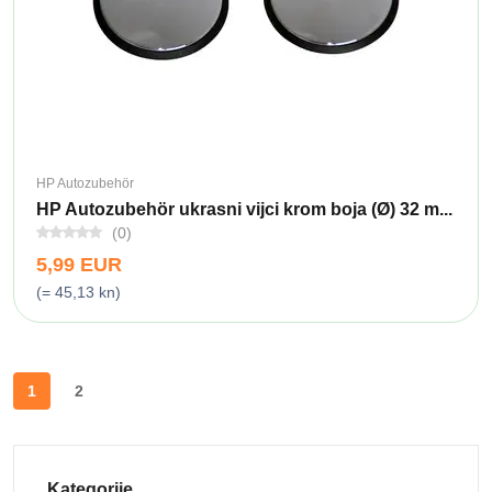
HP Autozubehör
HP Autozubehör ukrasni vijci krom boja (Ø) 32 m...
(0)
5,99 EUR
(= 45,13 kn)
1
2
Kategorije