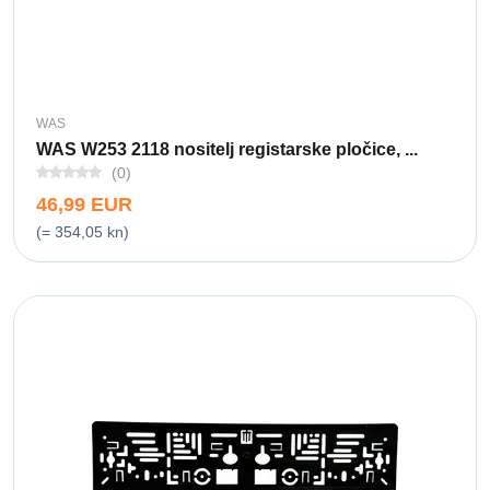
WAS
WAS W253 2118 nositelj registarske pločice, ...
(0)
46,99 EUR
(= 354,05 kn)