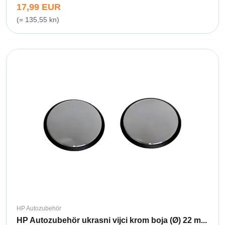
17,99 EUR
(= 135,55 kn)
HP Autozubehör
HP Autozubehör ukrasni vijci krom boja (Ø) 22 m...