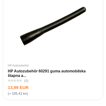
HP Autozubehör
HP Autozubehör 60291 guma automobilska
štapna a...
(0)
13,99 EUR
(= 105,41 kn)