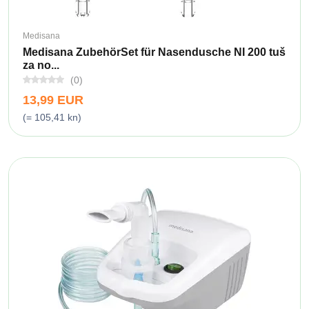
Medisana
Medisana ZubehörSet für Nasendusche NI 200 tuš
za no...
(0)
13,99 EUR
(= 105,41 kn)