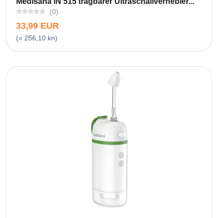
Medisana IN 515 tragbarer Ultraschallvernebler...
(0)
33,99 EUR
(= 256,10 kn)