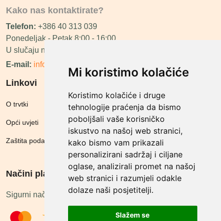
Kako nas kontaktirate?
Telefon:
+386 40 313 039
Ponedeljak - Petak 8:00 - 16:00
U slučaju neraspoloživosti ćemo vas nazvati.
E-mail:
info@megashop.hr
Mi koristimo kolačiće
Linkovi
Koristimo kolačiće i druge
O trvtki
tehnologije praćenja da bismo
poboljšali vaše korisničko
Opći uvjeti
iskustvo na našoj web stranici,
Zaštita podataka
kako bismo vam prikazali
personalizirani sadržaj i ciljane
oglase, analizirali promet na našoj
Načini plačanja
web stranici i razumjeli odakle
dolaze naši posjetitelji.
Sigurni načini plaćanja
Slažem se