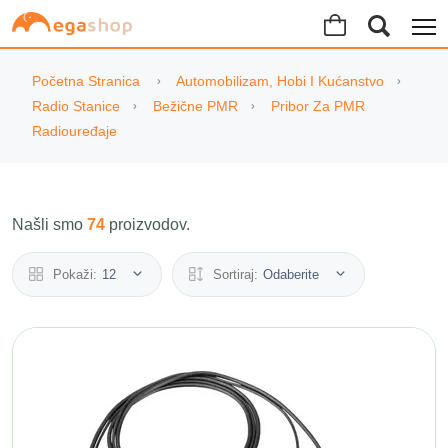
Početna Stranica
Automobilizam, Hobi I Kućanstvo
Radio Stanice
Bežične PMR
Pribor Za PMR
Radiouređaje
Našli smo
74
proizvodov.
Pokaži:
12
Sortiraj:
Odaberite