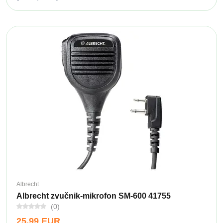
Albrecht
Albrecht zvučnik-mikrofon SM-600 41755
(0)
25,99 EUR