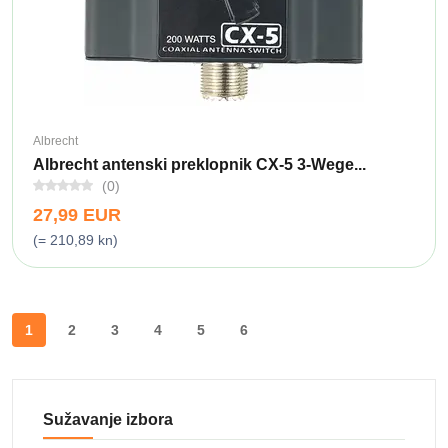
Albrecht
Albrecht antenski preklopnik CX-5 3-Wege...
(0)
27,99 EUR
(= 210,89 kn)
1
2
3
4
5
6
Sužavanje izbora