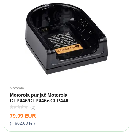
Motorola
Motorola punjač Motorola
CLP446/CLP446e/CLP446 ...
(0)
79,99 EUR
(= 602,68 kn)