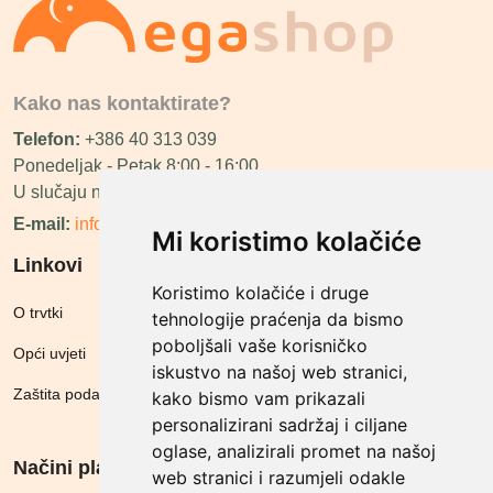
Kako nas kontaktirate?
Telefon:
+386 40 313 039
Ponedeljak - Petak 8:00 - 16:00
U slučaju neraspoloživosti ćemo vas nazvati.
E-mail:
info@megashop.hr
Mi koristimo kolačiće
Linkovi
Koristimo kolačiće i druge
O trvtki
tehnologije praćenja da bismo
poboljšali vaše korisničko
Opći uvjeti
iskustvo na našoj web stranici,
Zaštita podataka
kako bismo vam prikazali
personalizirani sadržaj i ciljane
oglase, analizirali promet na našoj
Načini plačanja
web stranici i razumjeli odakle