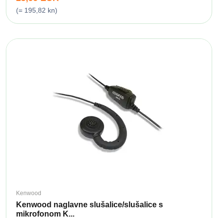
(= 195,82 kn)
Kenwood
Kenwood naglavne slušalice/slušalice s
mikrofonom K...