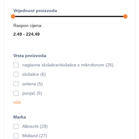
Vrijednost proizvoda
Raspon cijena:
Vrsta proizvoda
naglavne slušalice/slušalice s mikrofonom (26)
slušalice (6)
antena (5)
punjač (5)
više
Marka
Albrecht (29)
Midland (27)