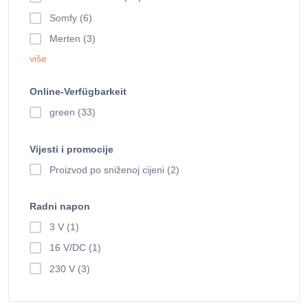
Somfy (6)
Merten (3)
više
Online-Verfügbarkeit
green (33)
Vijesti i promocije
Proizvod po sniženoj cijeni (2)
Radni napon
3 V (1)
16 V/DC (1)
230 V (3)