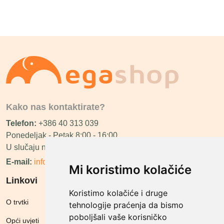
Kako nas kontaktirate?
Telefon:
+386 40 313 039
Ponedeljak - Petak 8:00 - 16:00
U slučaju neraspoloživosti ćemo vas nazvati.
E-mail:
info@megashop.hr
Mi koristimo kolačiće
Linkovi
Koristimo kolačiće i druge
O trvtki
tehnologije praćenja da bismo
poboljšali vaše korisničko
Opći uvjeti