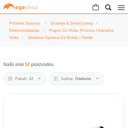
Početna Stranica
Gradnja & Smart Living
Elektroinstalacija
Pogoni Za Vrata, Prozore I Garažna
Vrata
Dodatna Oprema Za Rolete I Tende
Našli smo
57
proizvodov.
Pokaži:
12
Sortiraj:
Odaberite