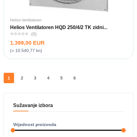
Helios Ventilatoren
Helios Ventilatoren HQD 250/4/2 TK zidni...
(0)
1.399,00 EUR
(= 10.540,77 kn)
1
2
3
4
5
6
Sužavanje izbora
Vrijednost proizvoda