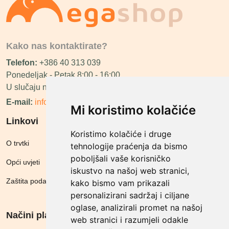
Kako nas kontaktirate?
Telefon:
+386 40 313 039
Ponedeljak - Petak 8:00 - 16:00
U slučaju neraspoloživosti ćemo vas nazvati.
E-mail:
info@megashop.hr
Mi koristimo kolačiće
Linkovi
Koristimo kolačiće i druge
O trvtki
tehnologije praćenja da bismo
poboljšali vaše korisničko
Opći uvjeti
iskustvo na našoj web stranici,
Zaštita podataka
kako bismo vam prikazali
personalizirani sadržaj i ciljane
oglase, analizirali promet na našoj
Načini plačanja
web stranici i razumjeli odakle