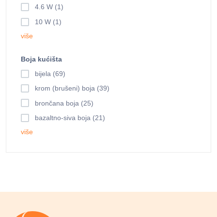
4.6 W (1)
10 W (1)
više
Boja kućišta
bijela (69)
krom (brušeni) boja (39)
brončana boja (25)
bazaltno-siva boja (21)
više