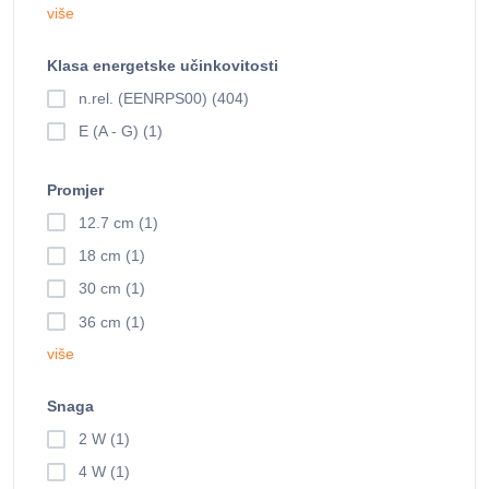
više
Klasa energetske učinkovitosti
n.rel. (EENRPS00) (404)
E (A - G) (1)
Promjer
12.7 cm (1)
18 cm (1)
30 cm (1)
36 cm (1)
više
Snaga
2 W (1)
4 W (1)