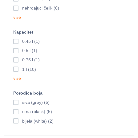
nehrđajući čelik (6)
više
Kapacitet
0.45 l (1)
0.5 l (1)
0.75 l (1)
1 l (10)
više
Porodica boja
siva (grey) (6)
crna (black) (5)
bijela (white) (2)