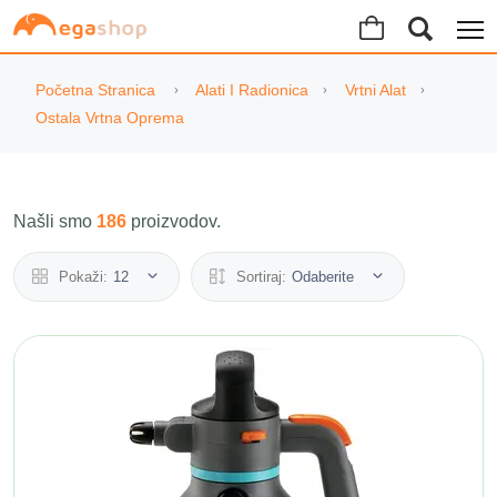
Početna Stranica
Alati I Radionica
Vrtni Alat
Ostala Vrtna Oprema
Našli smo
186
proizvodov.
Pokaži:
12
Sortiraj:
Odaberite