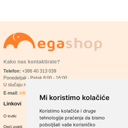
Kako nas kontaktirate?
Telefon:
+386 40 313 039
Ponedeljak - Petak 8:00 - 16:00
U slučaju neraspoloživosti ćemo vas nazvati.
E-mail:
info@megashop.hr
Mi koristimo kolačiće
Linkovi
Koristimo kolačiće i druge
O trvtki
tehnologije praćenja da bismo
poboljšali vaše korisničko
Opći uvjeti