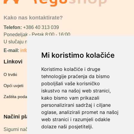
Kako nas kontaktirate?
Telefon:
+386 40 313 039
Ponedeljak - Petak 8:00 - 16:00
U slučaju neraspoloživosti ćemo vas nazvati.
E-mail:
info@megashop.hr
Mi koristimo kolačiće
Linkovi
Koristimo kolačiće i druge
O trvtki
tehnologije praćenja da bismo
poboljšali vaše korisničko
Opći uvjeti
iskustvo na našoj web stranici,
Zaštita podataka
kako bismo vam prikazali
personalizirani sadržaj i ciljane
oglase, analizirali promet na našoj
Načini plačanja
web stranici i razumjeli odakle
dolaze naši posjetitelji.
Sigurni načini plaćanja