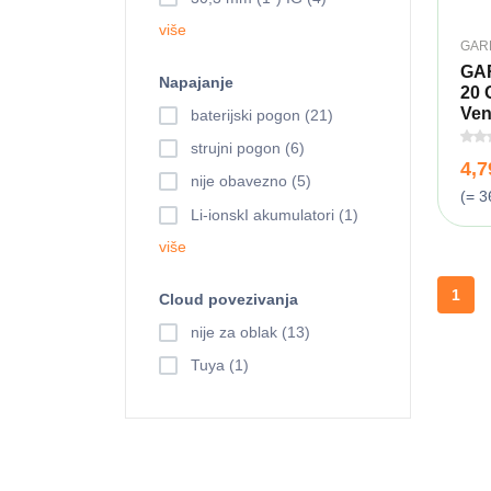
više
GAR
GA
Napajanje
20 
Ven
baterijski pogon (21)
strujni pogon (6)
4,
nije obavezno (5)
(= 3
Li-ionskI akumulatori (1)
više
1
Cloud povezivanja
nije za oblak (13)
Tuya (1)