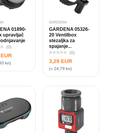
NA
GARDENA
ENA 01890-
GARDENA 05326-
x upravljač
20 Ventilbox
vodnjavanje
stezaljka za
spajanje...
(0)
(0)
9 EUR
3,29 EUR
93 kn)
(= 24,79 kn)