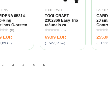
DENA
TOOLCRAFT
GARDE
RDENA 05314-
TOOLCRAFT
GARD
O-Ring
2302366 Easy Trio
20 sma
tilbox O-prsten
računalo za ...
Control
(0)
(0)
79 EUR
69,99 EUR
255,
6,09 kn)
(= 527,34 kn)
(= 1.92
2
3
4
5
6