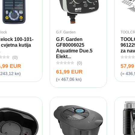
lock
G.F. Garden
TOOLCR
elock 100-101-
G.F. Garden
TOOL
 cvjetna kutija
GF80006025
961229
.
Aquatime Due.5
za na
Elekt...
(0)
(0)
4,99 EUR
57,9
61,99 EUR
.243,12 kn)
(= 436,
(= 467,06 kn)