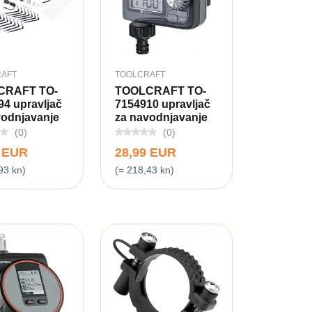
AFT
TOOLCRAFT
CRAFT TO-
TOOLCRAFT TO-
4 upravljač
7154910 upravljač
vodnjavanje
za navodnjavanje
(0)
(0)
9 EUR
28,99 EUR
93 kn)
(= 218,43 kn)