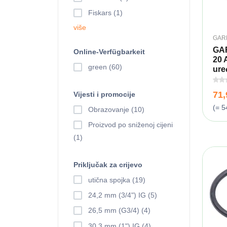
Fiskars (1)
više
GAR
GA
Online-Verfügbarkeit
20 
green (60)
uređ
71
Vijesti i promocije
(= 5
Obrazovanje (10)
Proizvod po sniženoj cijeni
(1)
Priključak za crijevo
utična spojka (19)
24,2 mm (3/4") IG (5)
26,5 mm (G3/4) (4)
30,3 mm (1") IG (4)