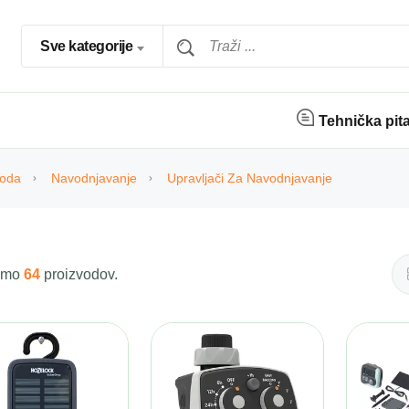
Sve kategorije
Tehnička pit
oda
Navodnjavanje
Upravljači Za Navodnjavanje
 smo
64
proizvodov.