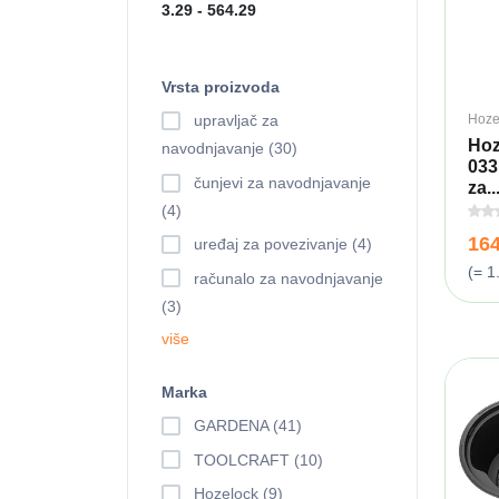
Vrsta proizvoda
Hoze
upravljač za
Hoz
navodnjavanje (30)
033
čunjevi za navodnjavanje
za..
(4)
16
uređaj za povezivanje (4)
(= 1
računalo za navodnjavanje
(3)
više
Marka
GARDENA (41)
TOOLCRAFT (10)
Hozelock (9)