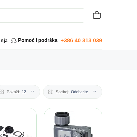
+386 40 313 039
Pomoć i podrška
anja
Pokaži:
12
Sortiraj:
Odaberite