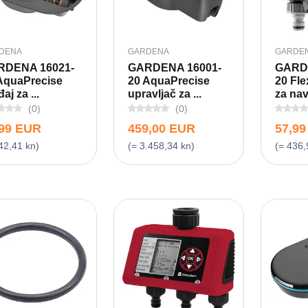
DENA
GARDENA
GARDE
RDENA 16021-
GARDENA 16001-
GARD
AquaPrecise
20 AquaPrecise
20 Fle
aj za ...
upravljač za ...
za na
(0)
(0)
,99 EUR
459,00 EUR
57,9
42,41 kn)
(= 3.458,34 kn)
(= 436,