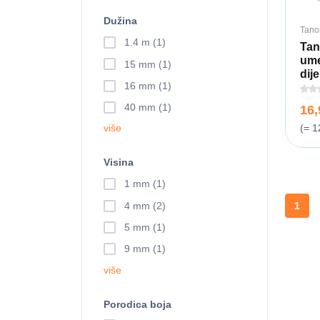
Dužina
Tano
1.4 m (1)
Tan
ume
15 mm (1)
dije
16 mm (1)
40 mm (1)
16
više
(= 1
Visina
1 mm (1)
4 mm (2)
1
5 mm (1)
9 mm (1)
više
Porodica boja