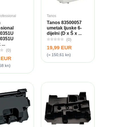
ofessional
Tanos
h
Tanos 83500057
sional
umetak ljuske 6-
0351U
dijelni (D x Š x ...
0351U
(0)
...
19,99 EUR
(0)
(= 150,61 kn)
9 EUR
68 kn)