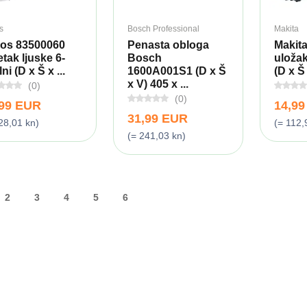
s
Bosch Professional
Makita
os 83500060
Penasta obloga
Makita
tak ljuske 6-
Bosch
uloža
lni (D x Š x ...
1600A001S1 (D x Š
(D x Š 
x V) 405 x ...
(0)
(0)
,99 EUR
14,9
31,99 EUR
28,01 kn)
(= 112,
(= 241,03 kn)
2
3
4
5
6