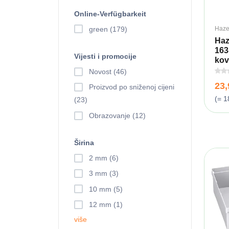
Online-Verfügbarkeit
Haze
green (179)
Haz
163
Vijesti i promocije
kov
Novost (46)
23
Proizvod po sniženoj cijeni
(= 1
(23)
Obrazovanje (12)
Širina
2 mm (6)
3 mm (3)
10 mm (5)
12 mm (1)
više