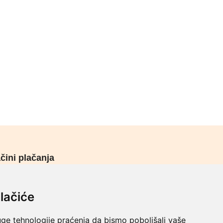
čini plačanja
urni načini plaćanja
lačiće
uge tehnologije praćenja da bismo poboljšali vaše