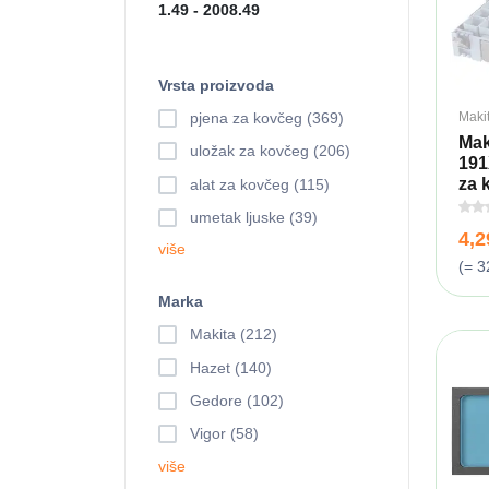
Vrsta proizvoda
Maki
pjena za kovčeg (369)
Mak
uložak za kovčeg (206)
191
za k
alat za kovčeg (115)
umetak ljuske (39)
4,
više
(= 3
Marka
Makita (212)
Hazet (140)
Gedore (102)
Vigor (58)
više