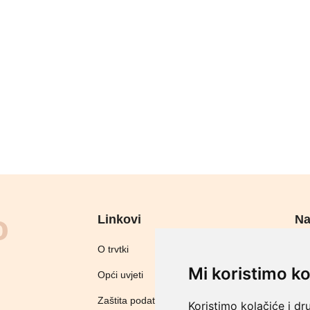
Linkovi
Na
Sig
O trvtki
Mi koristimo ko
Opći uvjeti
Zaštita podataka
Koristimo kolačiće i dr