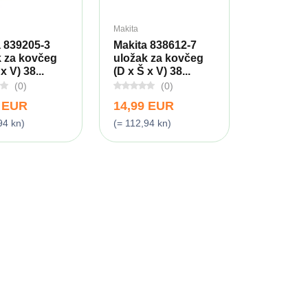
Makita
 839205-3
Makita 838612-7
k za kovčeg
uložak za kovčeg
x V) 38...
(D x Š x V) 38...
(0)
(0)
9 EUR
14,99 EUR
94 kn)
(= 112,94 kn)