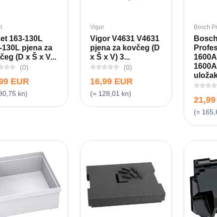
t
Vigor
Bosch Pr
et 163-130L
Vigor V4631 V4631
Bosc
-130L pjena za
pjena za kovčeg (D
Profes
čeg (D x Š x V...
x Š x V) 3...
1600A
1600A
(0)
(0)
uložak 
,99 EUR
16,99 EUR
80,75 kn)
(= 128,01 kn)
21,9
(= 165,