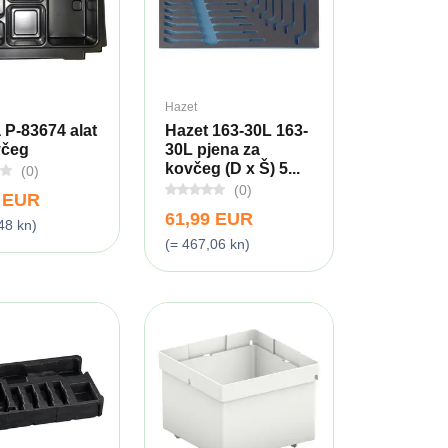
Hazet
 P-83674 alat
Hazet 163-30L 163-
včeg
30L pjena za
kovčeg (D x Š) 5...
(0)
(0)
9 EUR
61,99 EUR
48 kn)
(= 467,06 kn)