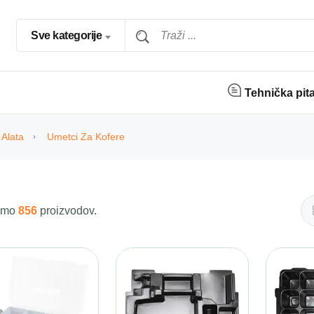
Sve kategorije
Tehnička pit
Alata
Umetci Za Kofere
 smo
856
proizvodov.