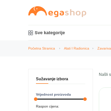
Sve kategorije
Početna Stranica
Alati I Radionica
Zavariva
Našli
Sužavanje izbora
Vrijednost proizvoda
Raspon cijena: