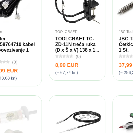
er
TOOLCRAFT
JBC Too
ler
TOOLCRAFT TC-
JBC T
58764710 kabel
ZD-11N treća ruka
Četkic
povezivanje 1
(D x Š x V) 138 x 1...
1 St.
(0)
(0)
8,99 EUR
37,9
,99 EUR
(= 67,74 kn)
(= 286,
43,08 kn)