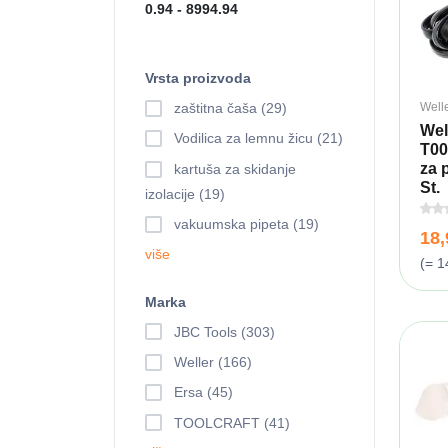
Vrsta proizvoda
Well
zaštitna čaša (29)
Wel
Vodilica za lemnu žicu (21)
T00
za 
kartuša za skidanje
St.
izolacije (19)
vakuumska pipeta (19)
18
više
(= 1
Marka
JBC Tools (303)
Weller (166)
Ersa (45)
TOOLCRAFT (41)