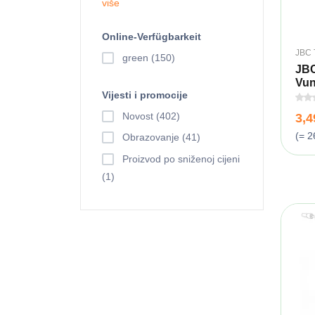
više
Online-Verfügbarkeit
JBC 
green (150)
JBC
Vune
Vijesti i promocije
Novost (402)
3,
(= 2
Obrazovanje (41)
Proizvod po sniženoj cijeni
(1)