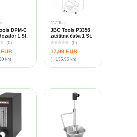
ls
JBC Tools
ools DPM-C
JBC Tools P3356
dozator 1 St.
zaštitna čaša 1 St.
(0)
(0)
9 EUR
17,99 EUR
20 kn)
(= 135,55 kn)