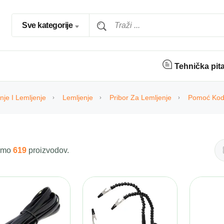
Sve kategorije
Tehnička pit
nje I Lemljenje
Lemljenje
Pribor Za Lemljenje
Pomoć Kod
 smo
619
proizvodov.