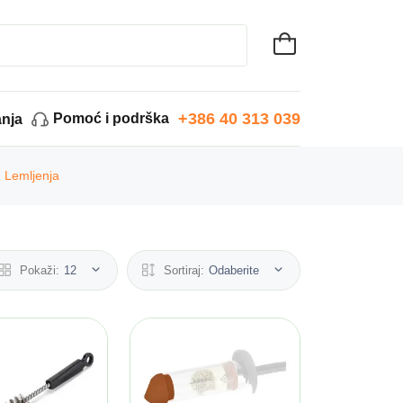
+386 40 313 039
Pomoć i podrška
anja
 Lemljenja
Pokaži:
12
Sortiraj:
Odaberite