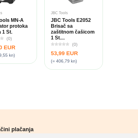
ls
JBC Tools
ools MN-A
JBC Tools E2052
ator protoka
Brisač sa
 1 St.
zaštitnom čašicom
1 St....
(0)
(0)
00 EUR
53,99 EUR
9,55 kn)
(= 406,79 kn)
čini plačanja