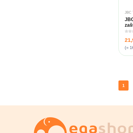
JBC 
JBC
zaš
21
(= 1
1