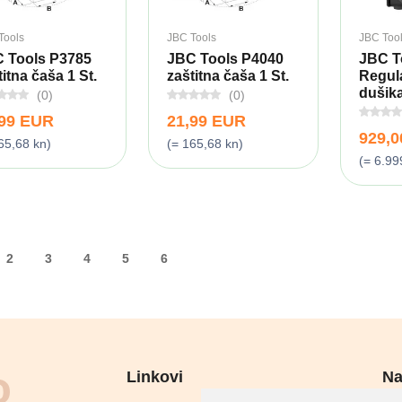
Tools
JBC Tools
JBC Too
 Tools P3785
JBC Tools P4040
JBC T
titna čaša 1 St.
zaštitna čaša 1 St.
Regul
dušika
(0)
(0)
,99 EUR
21,99 EUR
929,
65,68 kn)
(= 165,68 kn)
(= 6.99
2
3
4
5
6
Linkovi
Na