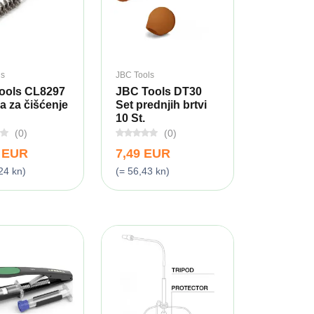
ls
JBC Tools
ools CL8297
JBC Tools DT30
a za čišćenje
Set prednjih brtvi
10 St.
(0)
(0)
9 EUR
7,49 EUR
24 kn)
(= 56,43 kn)