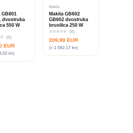
Makita
a GB801
Makita GB602
 dvostruka
GB602 dvostruka
ica 550 W
brusilica 250 W
(0)
(0)
209,99 EUR
00 EUR
(= 1.582,17 kn)
8,02 kn)