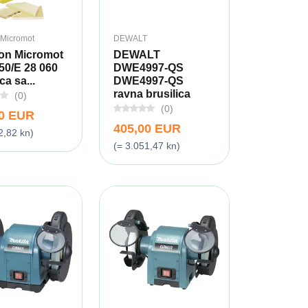
 Micromot
DEWALT
on Micromot
DEWALT
50/E 28 060
DWE4997-QS
ca sa...
DWE4997-QS
ravna brusilica
(0)
(0)
00 EUR
405,00 EUR
2,82 kn)
(= 3.051,47 kn)