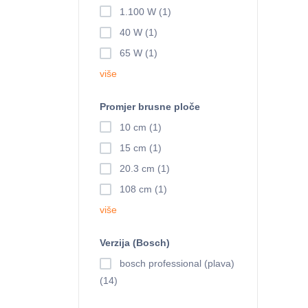
1.100 W (1)
40 W (1)
65 W (1)
više
Promjer brusne ploče
10 cm (1)
15 cm (1)
20.3 cm (1)
108 cm (1)
više
Verzija (Bosch)
bosch professional (plava)
(14)