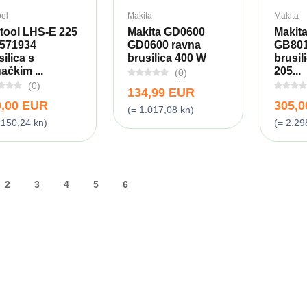
ool
Makita
Makita
tool LHS-E 225
Makita GD0600
Makit
571934
GD0600 ravna
GB801
silica s
brusilica 400 W
brusil
ačkim ...
205...
(0)
(0)
134,99 EUR
9,00 EUR
305,
(= 1.017,08 kn)
.150,24 kn)
(= 2.29
2
3
4
5
6