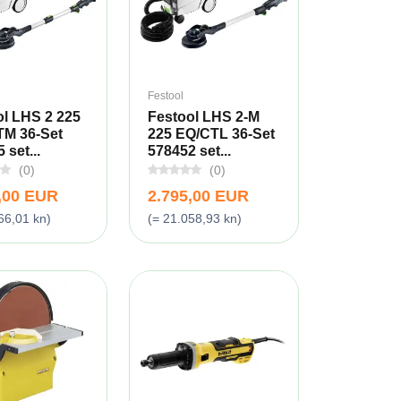
Festool
ol LHS 2 225
Festool LHS 2-M
TM 36-Set
225 EQ/CTL 36-Set
 set...
578452 set...
(0)
(0)
,00 EUR
2.795,00 EUR
66,01 kn)
(= 21.058,93 kn)