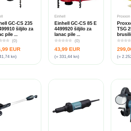
ll
Einhell
Proxxon
hell GC-CS 235
Einhell GC-CS 85 E
Proxx
499910 šiljilo za
4499920 šiljilo za
TSG 2
c pile ...
lanac pile ...
brusili
(0)
(0)
4,99 EUR
43,99 EUR
299,
41,74 kn)
(= 331,44 kn)
(= 2.25