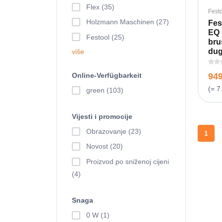
Flex (35)
Fest
Holzmann Maschinen (27)
Fes
EQ 
Festool (25)
bru
dug
više
Online-Verfügbarkeit
94
(= 7
green (103)
Vijesti i promocije
Obrazovanje (23)
1
Novost (20)
Proizvod po sniženoj cijeni
(4)
Snaga
0 W (1)