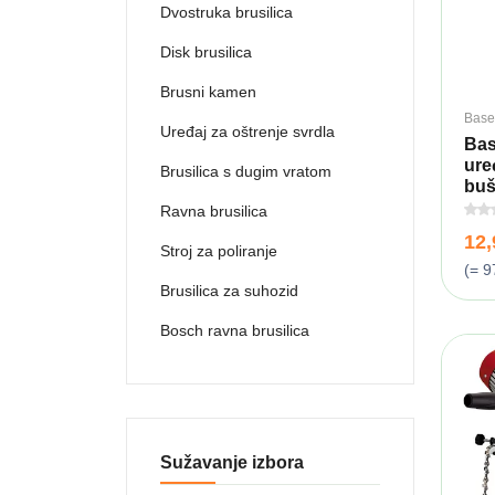
Dvostruka brusilica
Disk brusilica
Brusni kamen
Base
Uređaj za oštrenje svrdla
Bas
ure
Brusilica s dugim vratom
buš
Ravna brusilica
12
Stroj za poliranje
(= 9
Brusilica za suhozid
Bosch ravna brusilica
Sužavanje izbora