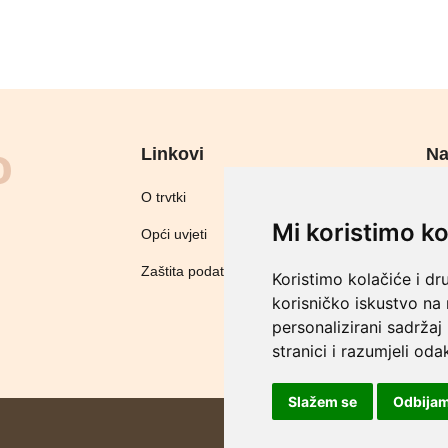
Linkovi
Na
Sig
O trvtki
Mi koristimo ko
Opći uvjeti
Zaštita podataka
Koristimo kolačiće i dr
korisničko iskustvo na
personalizirani sadržaj 
stranici i razumjeli odak
Slažem se
Odbija