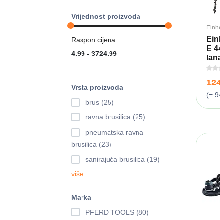
Vrijednost proizvoda
Einhe
Ein
Raspon cijena:
E 4
lana
12
Vrsta proizvoda
(= 9
brus (25)
ravna brusilica (25)
pneumatska ravna
brusilica (23)
sanirajuća brusilica (19)
više
Marka
PFERD TOOLS (80)