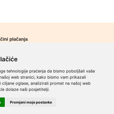
čini plačanja
urni načini plaćanja
lačiće
uge tehnologije praćenja da bismo poboljšali vaše
 našoj web stranici, kako bismo vam prikazali
i ciljane oglase, analizirali promet na našoj web
le dolaze naši posjetitelji.
m
Promjeni moje postavke