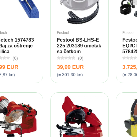
tech
Festool
Festool
etech 1574783
Festool BS-LHS-E
Festo
đaj za oštrenje
225 203189 umetak
EQI/C
ilica
sa četkom
578425
(0)
(0)
,99 EUR
39,99 EUR
3.725
7,87 kn)
(= 301,30 kn)
(= 28.0