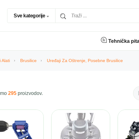
Sve kategorije
Tehnička pit
 Alati
Brusilice
Uređaji Za Oštrenje, Posebne Brusilice
 smo
295
proizvodov.