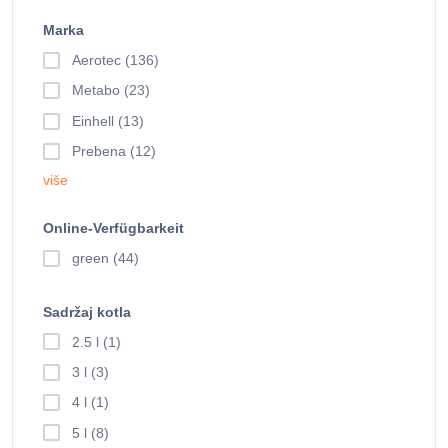
Marka
Aerotec (136)
Metabo (23)
Einhell (13)
Prebena (12)
više
Online-Verfügbarkeit
green (44)
Sadržaj kotla
2.5 l (1)
3 l (3)
4 l (1)
5 l (8)