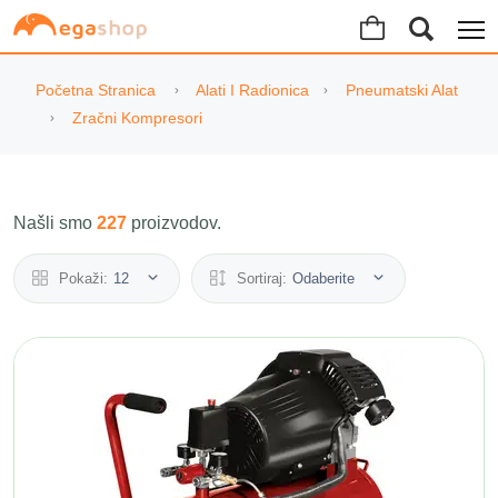
Početna Stranica
Alati I Radionica
Pneumatski Alat
Zračni Kompresori
Našli smo
227
proizvodov.
Pokaži:
12
Sortiraj:
Odaberite