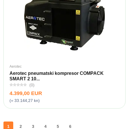
Aerotec
Aerotec pneumatski kompresor COMPACK
SMART 2 10...
(0)
4.399,00 EUR
(= 33.144,27 kn)
1
2
3
4
5
6