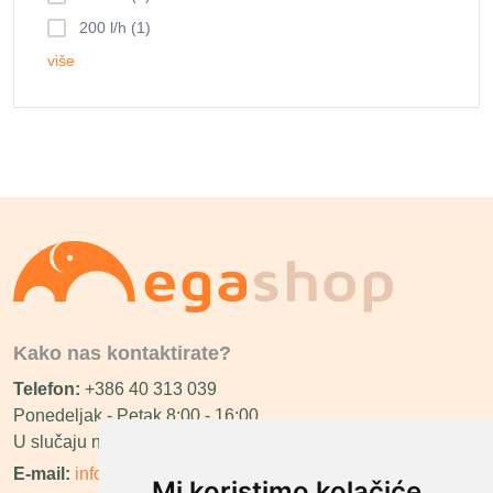
200 l/h (1)
više
Kako nas kontaktirate?
Telefon:
+386 40 313 039
Ponedeljak - Petak 8:00 - 16:00
U slučaju neraspoloživosti ćemo vas nazvati.
E-mail:
info@megashop.hr
Mi koristimo kolačiće