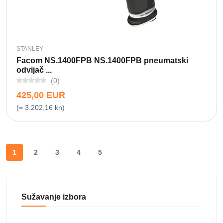
STANLEY
Facom NS.1400FPB NS.1400FPB pneumatski
odvijač ...
(0)
425,00 EUR
(= 3.202,16 kn)
1
2
3
4
5
Sužavanje izbora