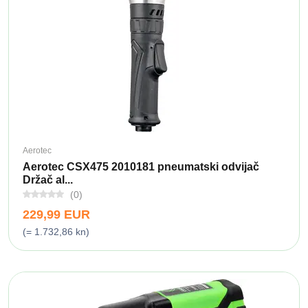
Aerotec
Aerotec CSX475 2010181 pneumatski odvijač
Držač al...
(0)
229,99 EUR
(= 1.732,86 kn)