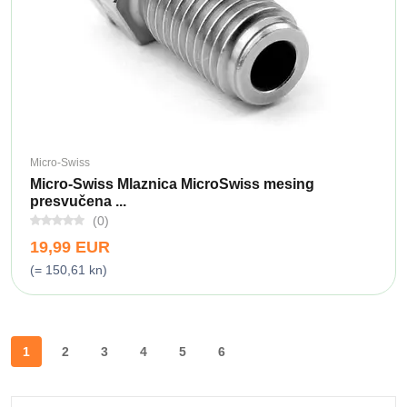
Micro-Swiss
Micro-Swiss Mlaznica MicroSwiss mesing
presvučena ...
(0)
19,99 EUR
(= 150,61 kn)
1
2
3
4
5
6