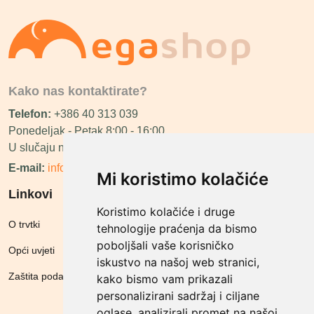
Kako nas kontaktirate?
Telefon:
+386 40 313 039
Ponedeljak - Petak 8:00 - 16:00
U slučaju neraspoloživosti ćemo vas nazvati.
E-mail:
info@megashop.hr
Mi koristimo kolačiće
Linkovi
Koristimo kolačiće i druge
O trvtki
tehnologije praćenja da bismo
poboljšali vaše korisničko
Opći uvjeti
iskustvo na našoj web stranici,
Zaštita podataka
kako bismo vam prikazali
personalizirani sadržaj i ciljane
oglase, analizirali promet na našoj