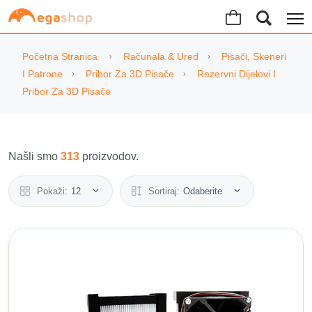
Početna Stranica
Računala & Ured
Pisači, Skeneri
I Patrone
Pribor Za 3D Pisače
Rezervni Dijelovi I
Pribor Za 3D Pisače
Našli smo
313
proizvodov.
Pokaži:
12
Sortiraj:
Odaberite