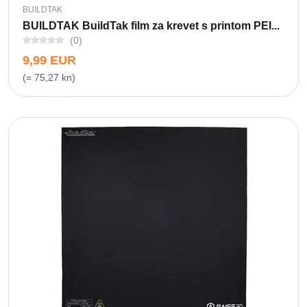
BUILDTAK
BUILDTAK BuildTak film za krevet s printom PEI...
(0)
9,99 EUR
(= 75,27 kn)