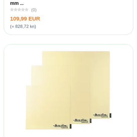
mm ...
(0)
109,99 EUR
(= 828,72 kn)