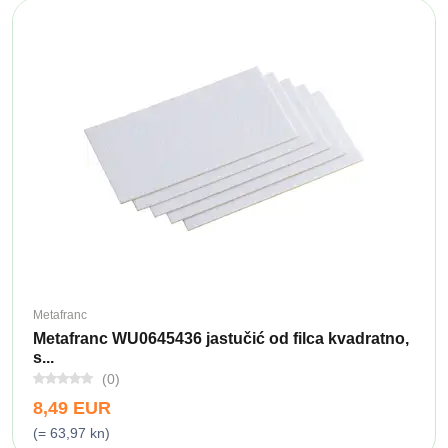
Metafranc
Metafranc WU0645436 jastučić od filca kvadratno,
s...
(0)
8,49 EUR
(= 63,97 kn)