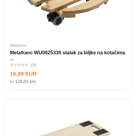
Metafranc
Metafranc WU0825330 stalak za biljke na kotačima
...
(0)
16,99 EUR
(= 128,01 kn)