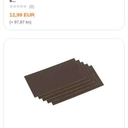
s...
(0)
12,99 EUR
(= 97,87 kn)