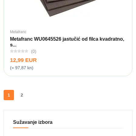
Metafranc
Metafranc WU0645526 jastučić od filca kvadratno,
s...
(0)
12,99 EUR
(= 97,87 kn)
1
2
Sužavanje izbora