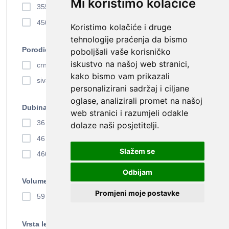
Mi koristimo kolačiće
355 mm (1)
450 mm (1)
Koristimo kolačiće i druge
tehnologije praćenja da bismo
Porodica boja
poboljšali vaše korisničko
iskustvo na našoj web stranici,
crna (black) (4)
kako bismo vam prikazali
siva (grey) (3)
personalizirani sadržaj i ciljane
oglase, analizirali promet na našoj
Dubina
web stranici i razumjeli odakle
36 cm (1)
dolaze naši posjetitelji.
46 cm (1)
Slažem se
460 mm (1)
Odbijam
Volumen
Promjeni moje postavke
59 l (2)
Vrsta ležaja