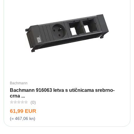
Bachmann
Bachmann 916063 letva s utičnicama srebrno-
crna ...
(0)
61,99 EUR
(= 467,06 kn)