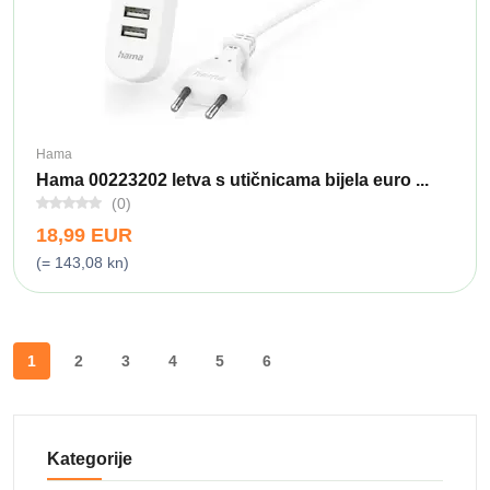
Hama
Hama 00223202 letva s utičnicama bijela euro ...
(0)
18,99 EUR
(= 143,08 kn)
1
2
3
4
5
6
Kategorije