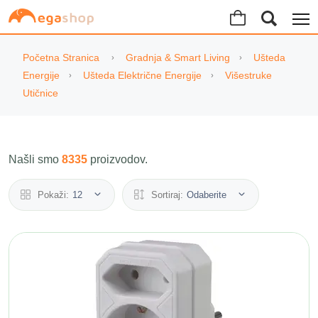
Početna Stranica
Gradnja & Smart Living
Ušteda
Energije
Ušteda Električne Energije
Višestruke
Utičnice
Našli smo
8335
proizvodov.
Pokaži:
12
Sortiraj:
Odaberite