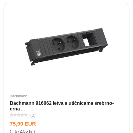
Bachmann
Bachmann 916062 letva s utičnicama srebrno-
crna ...
(0)
75,99 EUR
(= 572,55 kn)