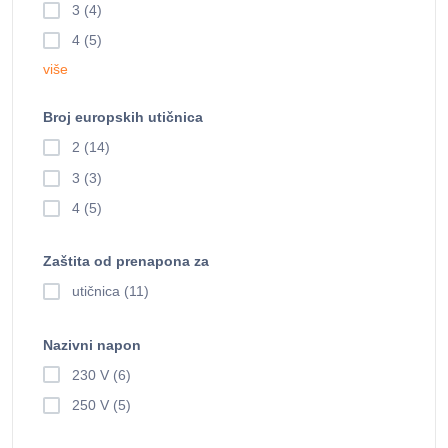
3 (4)
4 (5)
više
Broj europskih utičnica
2 (14)
3 (3)
4 (5)
Zaštita od prenapona za
utičnica (11)
Nazivni napon
230 V (6)
250 V (5)