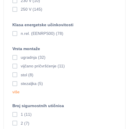
230 V (10)
250 V (145)
Klasa energetske učinkovitosti
n.rel. (EENRPS00) (78)
Vrsta montaže
ugradnja (32)
vijčano pričvršćenje (11)
stol (8)
stezaljka (5)
više
Broj sigurnostnih utičnica
1 (11)
2 (7)