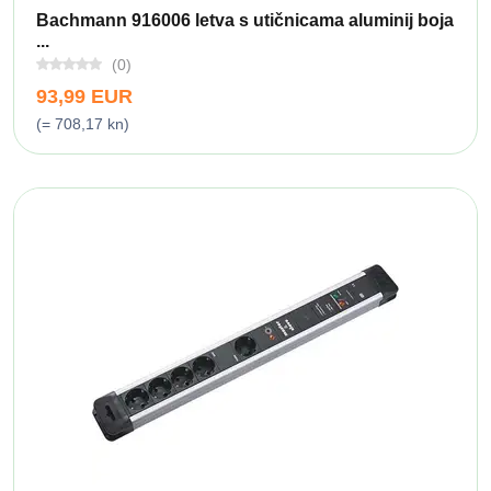
Bachmann 916006 letva s utičnicama aluminij boja
...
(0)
93,99 EUR
(= 708,17 kn)