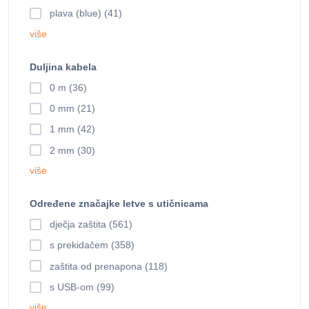
plava (blue) (41)
više
Duljina kabela
0 m (36)
0 mm (21)
1 mm (42)
2 mm (30)
više
Određene značajke letve s utičnicama
dječja zaštita (561)
s prekidačem (358)
zaštita od prenapona (118)
s USB-om (99)
više