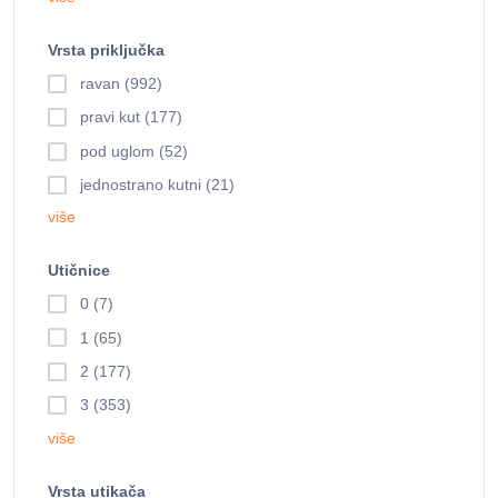
Vrsta priključka
ravan (992)
pravi kut (177)
pod uglom (52)
jednostrano kutni (21)
više
Utičnice
0 (7)
1 (65)
2 (177)
3 (353)
više
Vrsta utikača