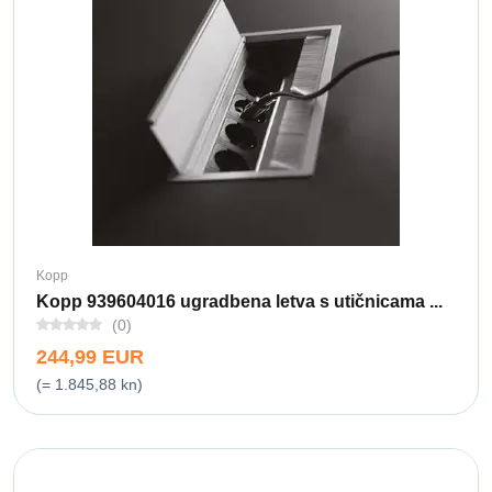
Kopp
Kopp 939604016 ugradbena letva s utičnicama ...
(0)
244,99 EUR
(= 1.845,88 kn)