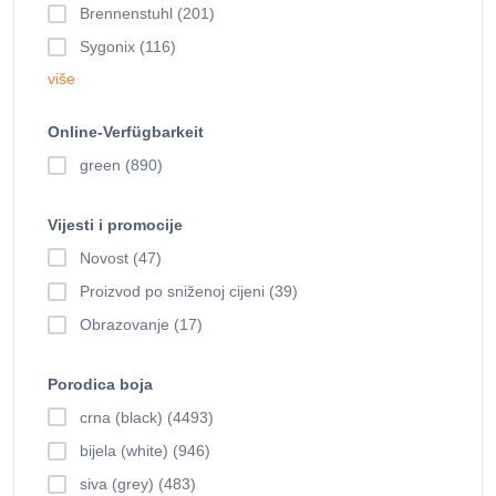
Brennenstuhl (201)
Sygonix (116)
više
Online-Verfügbarkeit
green (890)
Vijesti i promocije
Novost (47)
Proizvod po sniženoj cijeni (39)
Obrazovanje (17)
Porodica boja
crna (black) (4493)
bijela (white) (946)
siva (grey) (483)