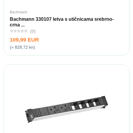
Bachmann
Bachmann 330107 letva s utičnicama srebrno-
crna ...
(0)
109,99 EUR
(= 828,72 kn)