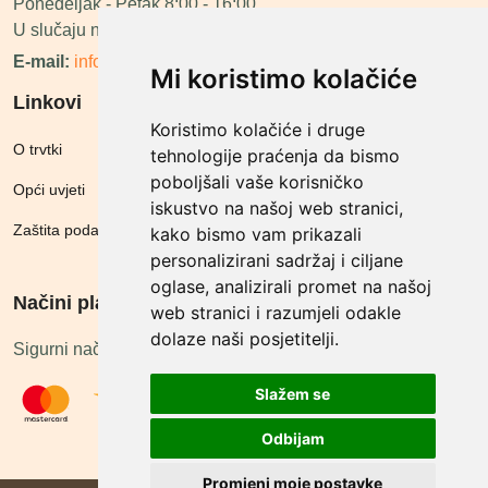
Ponedeljak - Petak 8:00 - 16:00
U slučaju neraspoloživosti ćemo vas nazvati.
E-mail:
info@megashop.hr
Mi koristimo kolačiće
Linkovi
Koristimo kolačiće i druge
O trvtki
tehnologije praćenja da bismo
poboljšali vaše korisničko
Opći uvjeti
iskustvo na našoj web stranici,
Zaštita podataka
kako bismo vam prikazali
personalizirani sadržaj i ciljane
oglase, analizirali promet na našoj
Načini plačanja
web stranici i razumjeli odakle
dolaze naši posjetitelji.
Sigurni načini plaćanja
Slažem se
Odbijam
Promjeni moje postavke