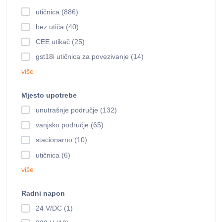
utičnica (886)
bez utiča (40)
CEE utikač (25)
gst18i utičnica za povezivanje (14)
više
Mjesto upotrebe
unutrašnje područje (132)
vanjsko područje (65)
stacionarno (10)
utičnica (6)
više
Radni napon
24 V/DC (1)