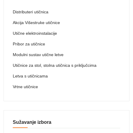
Distributeri utičnica
Akcija Višestruke utičnice
Utične elektroinstalacije
Pribor za utičnice
Modulni sustav utične letve
Utičnice za stol, stolna utičnica s priključcima
Letva s utičnicama
Vrtne utičnice
Sužavanje izbora