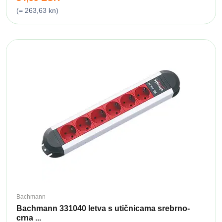
(= 263,63 kn)
Bachmann
Bachmann 331040 letva s utičnicama srebrno-
crna ...