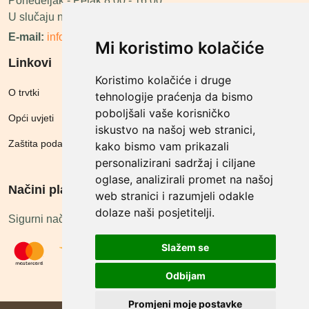
Ponedeljak - Petak 8:00 - 16:00
U slučaju neraspoloživosti ćemo vas nazvati.
E-mail:
info@megashop.hr
Mi koristimo kolačiće
Linkovi
Koristimo kolačiće i druge
O trvtki
tehnologije praćenja da bismo
poboljšali vaše korisničko
Opći uvjeti
iskustvo na našoj web stranici,
Zaštita podataka
kako bismo vam prikazali
personalizirani sadržaj i ciljane
oglase, analizirali promet na našoj
Načini plačanja
web stranici i razumjeli odakle
dolaze naši posjetitelji.
Sigurni načini plaćanja
Slažem se
Odbijam
Promjeni moje postavke