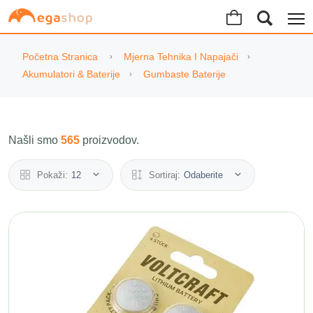
Početna Stranica
Mjerna Tehnika I Napajači
Akumulatori & Baterije
Gumbaste Baterije
Našli smo
565
proizvodov.
Pokaži:
12
Sortiraj:
Odaberite