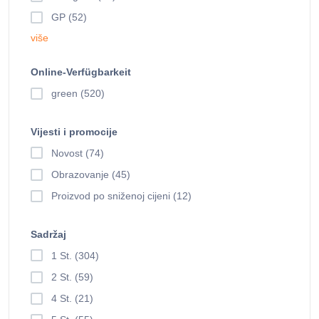
GP (52)
više
Online-Verfügbarkeit
green (520)
Vijesti i promocije
Novost (74)
Obrazovanje (45)
Proizvod po sniženoj cijeni (12)
Sadržaj
1 St. (304)
2 St. (59)
4 St. (21)