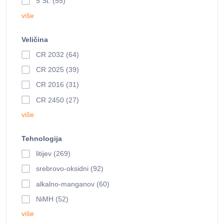
5 St. (55)
više
Veličina
CR 2032 (64)
CR 2025 (39)
CR 2016 (31)
CR 2450 (27)
više
Tehnologija
litijev (269)
srebrovo-oksidni (92)
alkalno-manganov (60)
NiMH (52)
više