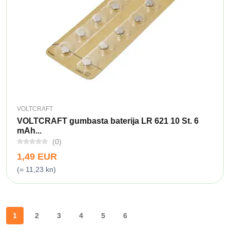
VOLTCRAFT
VOLTCRAFT gumbasta baterija LR 621 10 St. 6
mAh...
(0)
1,49 EUR
(= 11,23 kn)
1
2
3
4
5
6