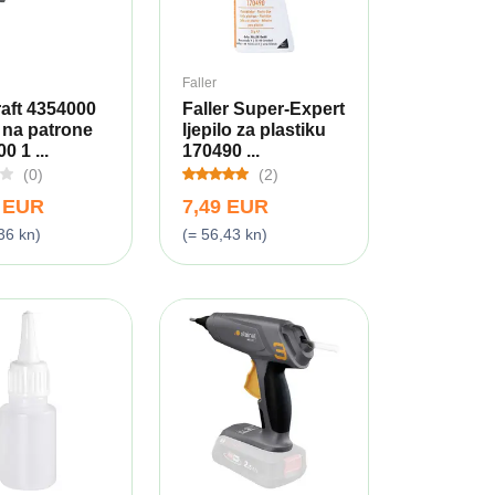
Faller
aft 4354000
Faller Super-Expert
j na patrone
ljepilo za plastiku
0 1 ...
170490 ...
(0)
(2)
9 EUR
7,49 EUR
36 kn)
(= 56,43 kn)