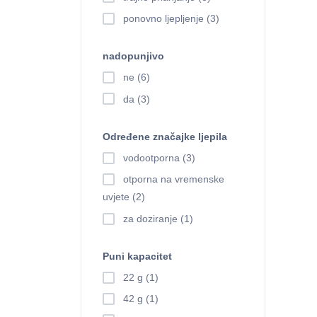
ponovno ljepljenje (3)
nadopunjivo
ne (6)
da (3)
Određene značajke ljepila
vodootporna (3)
otporna na vremenske
uvjete (2)
za doziranje (1)
Puni kapacitet
22 g (1)
42 g (1)