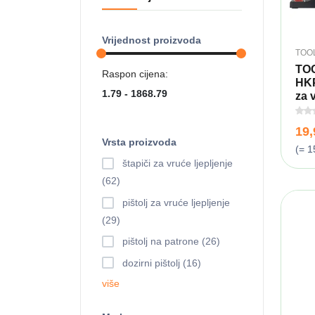
Vrijednost proizvoda
TOO
TO
Raspon cijena:
HKP
za v
19
Vrsta proizvoda
(= 1
štapiči za vruće ljepljenje
(62)
pištolj za vruće ljepljenje
(29)
pištolj na patrone (26)
dozirni pištolj (16)
više