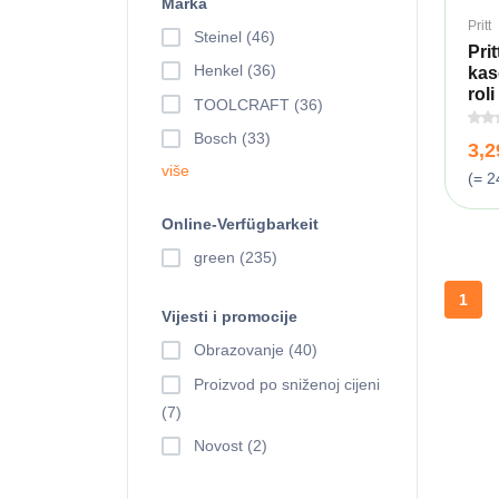
Marka
Pritt
Steinel (46)
Prit
Henkel (36)
kas
roli 
TOOLCRAFT (36)
Bosch (33)
3,
više
(= 2
Online-Verfügbarkeit
green (235)
1
Vijesti i promocije
Obrazovanje (40)
Proizvod po sniženoj cijeni
(7)
Novost (2)