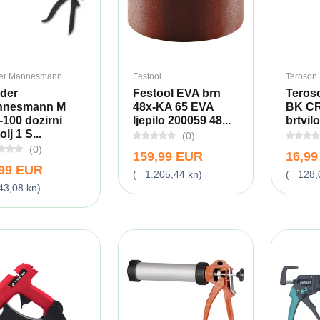
er Mannesmann
Festool
Teroson
der
Festool EVA brn
Teros
nnesmann M
48x-KA 65 EVA
BK CR 
-100 dozirni
ljepilo 200059 48...
brtvilo
olj 1 S...
(0)
(0)
159,99 EUR
16,9
,99 EUR
(= 1.205,44 kn)
(= 128,
43,08 kn)