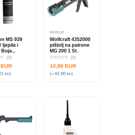
Wolfcraft
on MS 939
Wolfcraft 4352000
ljepila i
pištolj na patrone
 Boja...
MG 200 1 St.
(0)
(0)
9 EUR
10,99 EUR
01 kn)
(= 82,80 kn)