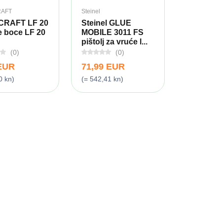
AFT
Steinel
CRAFT LF 20
Steinel GLUE
e boce LF 20
MOBILE 3011 FS
pištolj za vruće l...
(0)
(0)
 EUR
71,99 EUR
0 kn)
(= 542,41 kn)