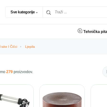
Sve kategorije
Tehnička pit
Trake I Čičci
Ljepila
 smo
279
proizvodov.