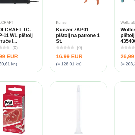
LCRAFT
Kunzer
Wolfcraft
OLCRAFT TC-
Kunzer 7KP01
Wolfcr
-11 WL pištolj
pištolj na patrone 1
pištol
ruće l...
St.
435400
(0)
(0)
,99 EUR
16,99 EUR
26,9
50,61 kn)
(= 128,01 kn)
(= 203,