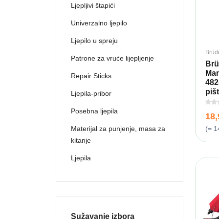
Ljepljivi štapići
Univerzalno ljepilo
Ljepilo u spreju
Brüd
Patrone za vruće lijepljenje
Brü
Ma
Repair Sticks
482
pišt
Ljepila-pribor
Posebna ljepila
18
(= 1
Materijal za punjenje, masa za
kitanje
Ljepila
Sužavanje izbora