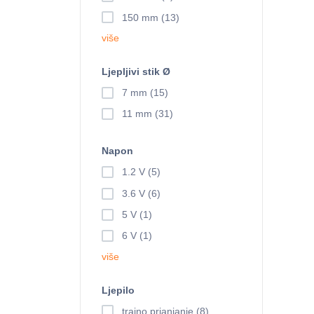
150 mm (13)
više
Ljepljivi stik Ø
7 mm (15)
11 mm (31)
Napon
1.2 V (5)
3.6 V (6)
5 V (1)
6 V (1)
više
Ljepilo
trajno prianjanje (8)