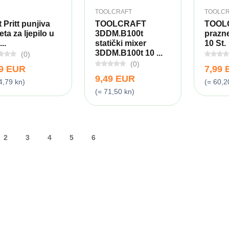
TOOLCRAFT
TOOLCR
t Pritt punjiva
TOOLCRAFT
TOOL
eta za ljepilo u
3DDM.B100t
prazn
...
statički mixer
10 St.
3DDM.B100t 10 ...
(0)
(0)
29 EUR
7,99
9,49 EUR
4,79 kn)
(= 60,2
(= 71,50 kn)
2
3
4
5
6