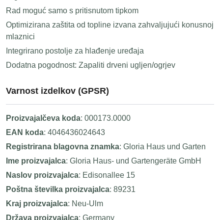
Rad moguć samo s pritisnutom tipkom
Optimizirana zaštita od topline izvana zahvaljujući konusnoj
mlaznici
Integrirano postolje za hlađenje uređaja
Dodatna pogodnost: Zapaliti drveni ugljen/ogrjev
Varnost izdelkov (GPSR)
Proizvajalčeva koda
: 000173.0000
EAN koda
: 4046436024643
Registrirana blagovna znamka
: Gloria Haus und Garten
Ime proizvajalca
: Gloria Haus- und Gartengeräte GmbH
Naslov proizvajalca
: Edisonallee 15
Poštna številka proizvajalca
: 89231
Kraj proizvajalca
: Neu-Ulm
Država proizvajalca
: Germany