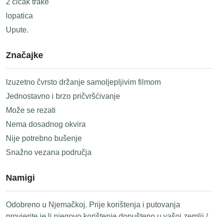
2 čičak trake
lopatica
Upute.
Značajke
Izuzetno čvrsto držanje samoljepljivim filmom
Jednostavno i brzo pričvršćivanje
Može se rezati
Nema dosadnog okvira
Nije potrebno bušenje
Snažno vezana područja
Namigi
Odobreno u Njemačkoj. Prije korištenja i putovanja
provjerite je li njegovo korištenje dopušteno u vašoj zemlji /