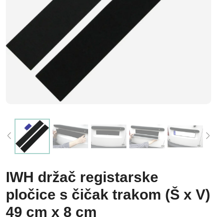
IWH držač registarske
pločice s čičak trakom (Š x V)
49 cm x 8 cm