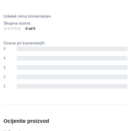
Izdelek nima komentarjev.
Skupna ocena:
0 od 5
Ocene pri komentarjih:
5
0%
4
0%
3
0%
2
0%
1
0%
Ocijenite proizvod