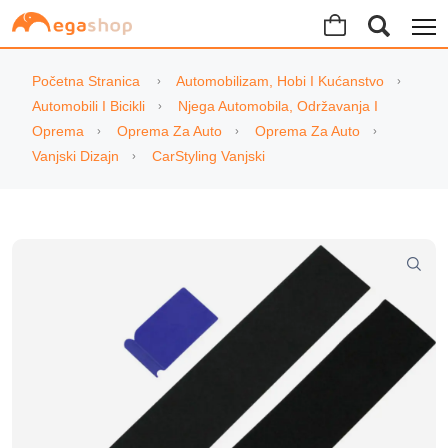
Početna Stranica
Automobilizam, Hobi I Kućanstvo
Automobili I Bicikli
Njega Automobila, Održavanja I
Oprema
Oprema Za Auto
Oprema Za Auto
Vanjski Dizajn
CarStyling Vanjski