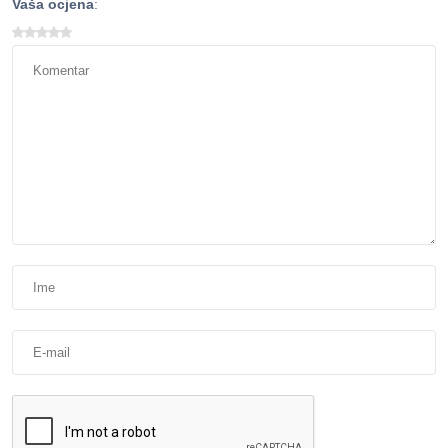
Vaša ocjena
: