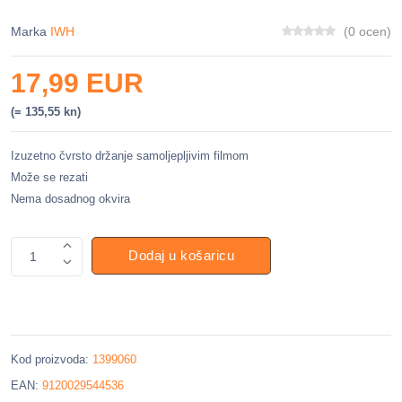
Marka
IWH
(0 ocen)
17,99 EUR
(= 135,55 kn)
Izuzetno čvrsto držanje samoljepljivim filmom
Može se rezati
Nema dosadnog okvira
Dodaj u košaricu
1
Kod proizvoda:
1399060
EAN:
9120029544536