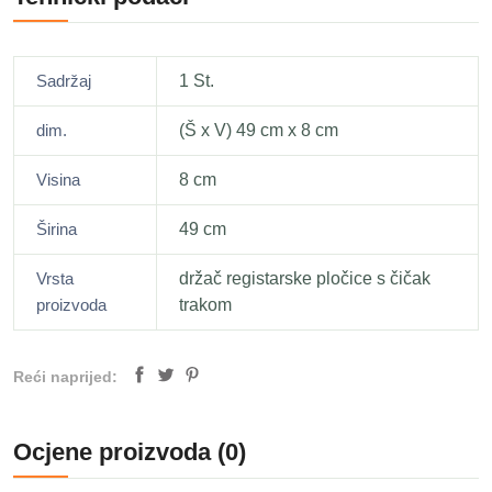
Sadržaj
1 St.
dim.
(Š x V) 49 cm x 8 cm
Visina
8 cm
Širina
49 cm
Vrsta
držač registarske pločice s čičak
proizvoda
trakom
Reći naprijed:
Ocjene proizvoda (0)