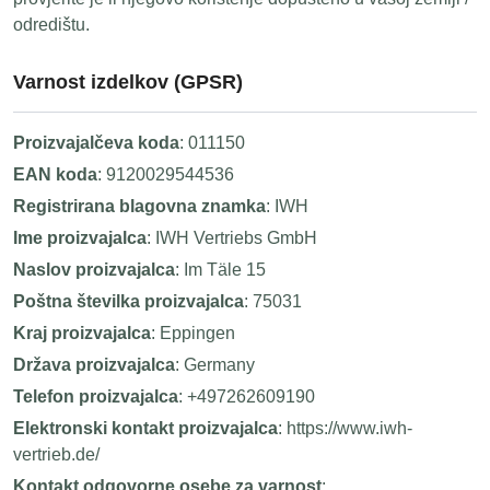
odredištu.
Varnost izdelkov (GPSR)
Proizvajalčeva koda
: 011150
EAN koda
: 9120029544536
Registrirana blagovna znamka
: IWH
Ime proizvajalca
: IWH Vertriebs GmbH
Naslov proizvajalca
: Im Täle 15
Poštna številka proizvajalca
: 75031
Kraj proizvajalca
: Eppingen
Država proizvajalca
: Germany
Telefon proizvajalca
: +497262609190
Elektronski kontakt proizvajalca
: https://www.iwh-
vertrieb.de/
Kontakt odgovorne osebe za varnost
: