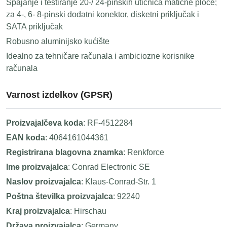
Spajanje i testiranje 20-/ 24-pinskih utičnica matične ploče;
za 4-, 6- 8-pinski dodatni konektor, disketni priključak i
SATA priključak
Robusno aluminijsko kućište
Idealno za tehničare računala i ambiciozne korisnike
računala
Varnost izdelkov (GPSR)
Proizvajalčeva koda
: RF-4512284
EAN koda
: 4064161044361
Registrirana blagovna znamka
: Renkforce
Ime proizvajalca
: Conrad Electronic SE
Naslov proizvajalca
: Klaus-Conrad-Str. 1
Poštna številka proizvajalca
: 92240
Kraj proizvajalca
: Hirschau
Država proizvajalca
: Germany