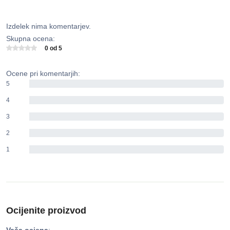
Izdelek nima komentarjev.
Skupna ocena:
0 od 5
Ocene pri komentarjih:
5
0%
4
0%
3
0%
2
0%
1
0%
Ocijenite proizvod