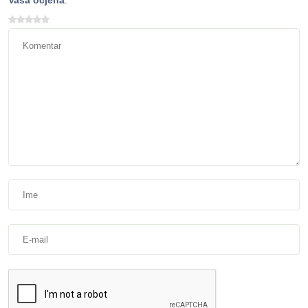
Vaša ocjena
: