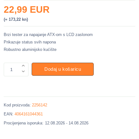
22,99 EUR
(= 173,22 kn)
Brzi tester za napajanje ATX-om s LCD zaslonom
Prikazuje status svih napona
Robustno aluminijsko kućište
Dodaj u košaricu
1
Kod proizvoda:
2256142
EAN:
4064161044361
Procijenjena isporuka:
12.08.2026 - 14.08.2026