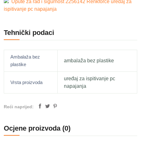
Upute za rad i sigurnost 2256142 Renkforce uređaj za
ispitivanje pc napajanja
Tehnički podaci
Ambalaža bez
ambalaža bez plastike
plastike
uređaj za ispitivanje pc
Vrsta proizvoda
napajanja
Reći naprijed:
Ocjene proizvoda (0)