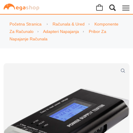
Početna Stranica
Računala & Ured
Komponente
Za Računalo
Adapteri Napajanja
Pribor Za
Napajanje Računala