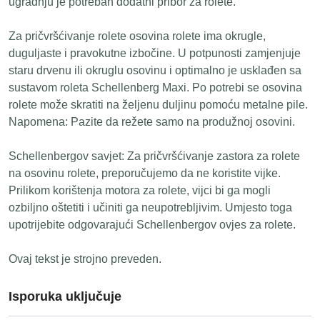
ugradnju je potreban dodatni pribor za rolete.
Za pričvršćivanje rolete osovina rolete ima okrugle,
duguljaste i pravokutne izbočine. U potpunosti zamjenjuje
staru drvenu ili okruglu osovinu i optimalno je usklađen sa
sustavom roleta Schellenberg Maxi. Po potrebi se osovina
rolete može skratiti na željenu duljinu pomoću metalne pile.
Napomena: Pazite da režete samo na produžnoj osovini.
Schellenbergov savjet: Za pričvršćivanje zastora za rolete
na osovinu rolete, preporučujemo da ne koristite vijke.
Prilikom korištenja motora za rolete, vijci bi ga mogli
ozbiljno oštetiti i učiniti ga neupotrebljivim. Umjesto toga
upotrijebite odgovarajući Schellenbergov ovjes za rolete.
Ovaj tekst je strojno preveden.
Isporuka uključuje