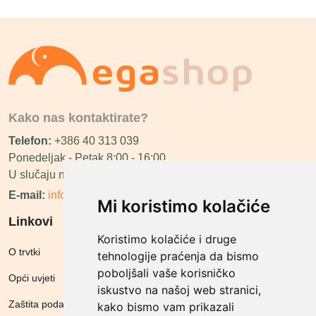
Kako nas kontaktirate?
Telefon:
+386 40 313 039
Ponedeljak - Petak 8:00 - 16:00
U slučaju neraspoloživosti ćemo vas nazvati.
E-mail:
info@megashop.hr
Mi koristimo kolačiće
Linkovi
Koristimo kolačiće i druge
O trvtki
tehnologije praćenja da bismo
poboljšali vaše korisničko
Opći uvjeti
iskustvo na našoj web stranici,
Zaštita podataka
kako bismo vam prikazali