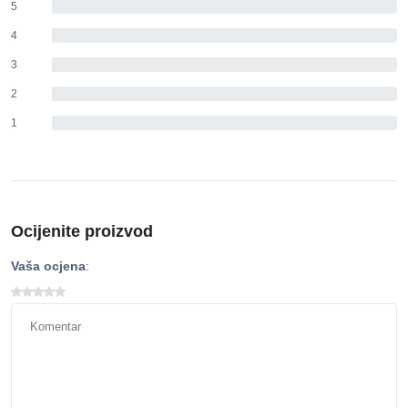
5
0%
4
0%
3
0%
2
0%
1
0%
Ocijenite proizvod
Vaša ocjena
: