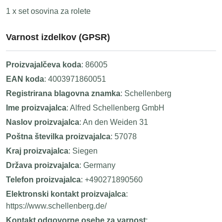
1 x set osovina za rolete
Varnost izdelkov (GPSR)
Proizvajalčeva koda
: 86005
EAN koda
: 4003971860051
Registrirana blagovna znamka
: Schellenberg
Ime proizvajalca
: Alfred Schellenberg GmbH
Naslov proizvajalca
: An den Weiden 31
Poštna številka proizvajalca
: 57078
Kraj proizvajalca
: Siegen
Država proizvajalca
: Germany
Telefon proizvajalca
: +490271890560
Elektronski kontakt proizvajalca
:
https://www.schellenberg.de/
Kontakt odgovorne osebe za varnost
: