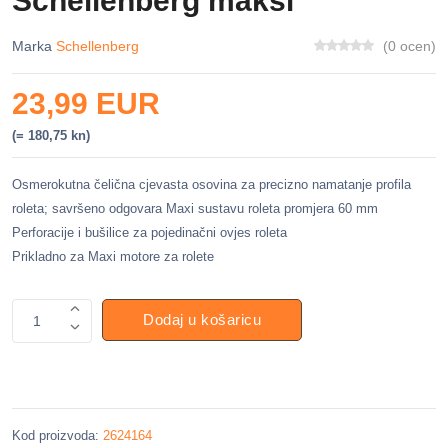
Schellenberg maksi
Marka
Schellenberg
(0 ocen)
23,99 EUR
(= 180,75 kn)
Osmerokutna čelična cjevasta osovina za precizno namatanje profila
roleta; savršeno odgovara Maxi sustavu roleta promjera 60 mm
Perforacije i bušilice za pojedinačni ovjes roleta
Prikladno za Maxi motore za rolete
Dodaj u košaricu
1
Kod proizvoda:
2624164