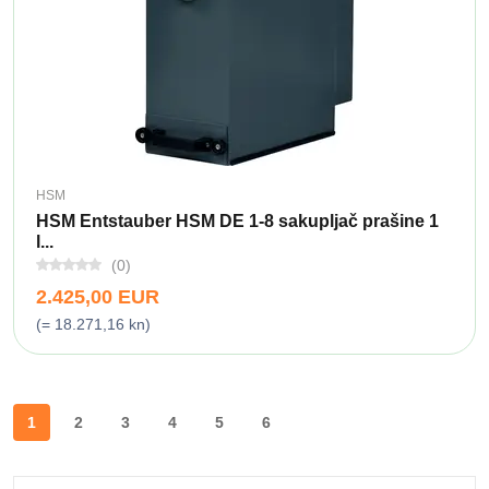
HSM
HSM Entstauber HSM DE 1-8 sakupljač prašine 1
l...
(0)
2.425,00 EUR
(= 18.271,16 kn)
1
2
3
4
5
6