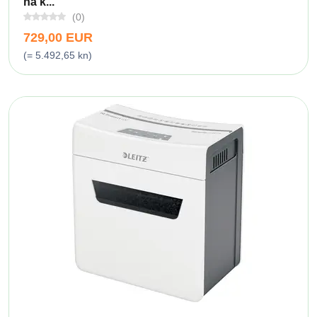
na k...
(0)
729,00 EUR
(= 5.492,65 kn)