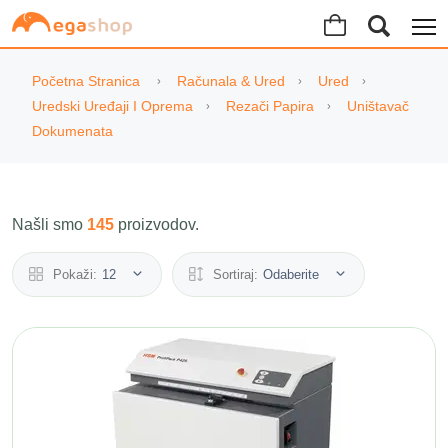
Početna Stranica
Računala & Ured
Ured
Uredski Uređaji I Oprema
Rezači Papira
Uništavač
Dokumenata
Našli smo
145
proizvodov.
Pokaži:
12
Sortiraj:
Odaberite