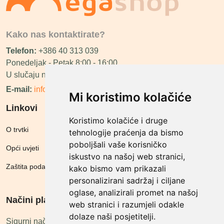
Kako nas kontaktirate?
Telefon:
+386 40 313 039
Ponedeljak - Petak 8:00 - 16:00
U slučaju neraspoloživosti ćemo vas nazvati.
E-mail:
info@megashop.hr
Mi koristimo kolačiće
Linkovi
Koristimo kolačiće i druge
O trvtki
tehnologije praćenja da bismo
poboljšali vaše korisničko
Opći uvjeti
iskustvo na našoj web stranici,
Zaštita podataka
kako bismo vam prikazali
personalizirani sadržaj i ciljane
oglase, analizirali promet na našoj
Načini plačanja
web stranici i razumjeli odakle
dolaze naši posjetitelji.
Sigurni načini plaćanja